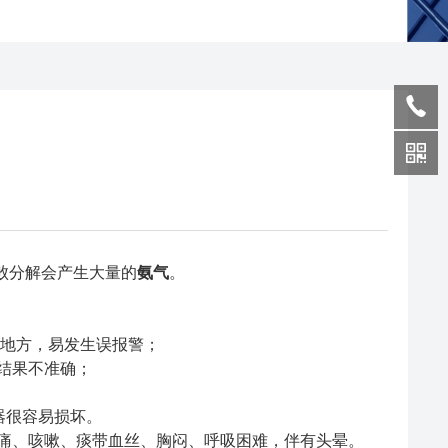
败分解会产生大量的
氨气
。
的地方，易发生误报警；
结果不准确；
器很容易损坏。
痛、咳嗽、痰带血丝、胸闷、呼吸困难，伴有头晕。