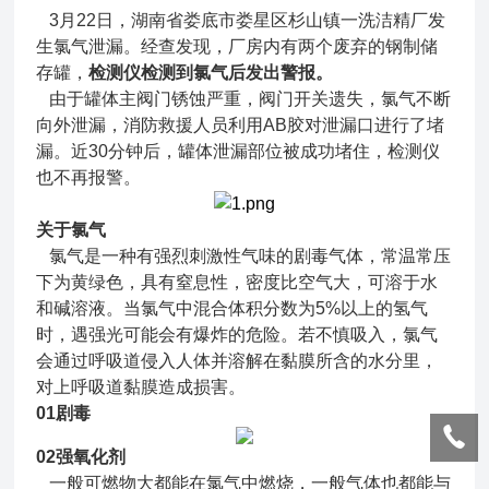
3月22日，湖南省娄底市娄星区杉山镇一洗洁精厂发
生氯气泄漏。经
查
发现，厂房内有两个废弃的钢制储
存罐，
检测仪检测到氯气后发出警报。
由于罐体主阀门锈蚀严重，阀门开关遗失，氯气不断
向外泄漏，消防救援人员利用AB胶对泄漏口进行了堵
漏。近30分钟后，罐体泄漏部位被成功堵住，检测仪
也不再报警。
关于氯气
氯气是一种有强烈刺激性气味的剧毒气体，常温常压
下为黄绿色，具有窒息性，密度比空气大，可溶于水
和碱溶液。当氯气中混合体积分数为5%以上的氢气
时，遇强光可能会有爆炸的危险。若不慎吸入，氯气
会通过呼吸道侵入人体并溶解在黏膜所含的水分里，
对上呼吸道黏膜造成损害。
0
1
剧毒
02
强氧化剂
一般可燃物大都能在氯气中燃烧，一般气体也都能与