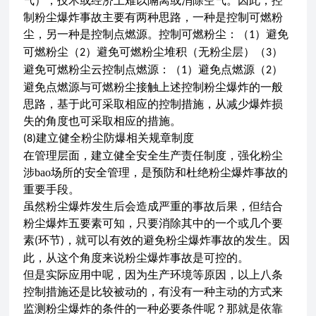
气），技术或经济上难以隔离或消除空气。因此，控
制粉尘爆炸事故主要有两种思路，一种是控制可燃粉
尘，另一种是控制点燃源。控制可燃粉尘：（
）避免
1
可燃粉尘（
）避免可燃粉尘堆积（无粉尘层）（
）
2
3
避免可燃粉尘云控制点燃源：（
）避免点燃源（
）
1
2
避免点燃源与可燃粉尘接触上述控制粉尘爆炸的一般
思路，基于此可采取相应的控制措施，从减少爆炸损
失的角度也可采取相应的措施。
建立健全粉尘防爆相关规章制度
(8)
在管理层面，建立健全安全生产责任制度，强化粉尘
涉bao场所的安全管理，是预防和杜绝粉尘爆炸事故的
重要手段。
虽然粉尘爆炸发生后会造成严重的事故后果，但结合
粉尘爆炸五要素可知，只要消除其中的一个或几个要
素
环节
，就可以有效的避免粉尘爆炸事故的发生。因
(
)
此，从这个角度来说粉尘爆炸事故是可控的。
但是实际应用中呢，因为生产环境等原因，以上八条
控制措施还是比较被动的，有没有一种主动的方式来
监测粉尘爆炸的条件的一种必要条件呢？那就是依靠