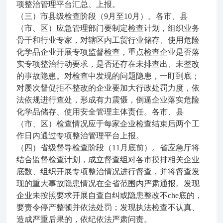
项整治管理平台汇总、上报。
（三）市县级检查阶段（9月至10月）。各市、县
（市、区）应急管理部门要制定检查计划，组织业务
骨干和行业专家，对辖区内工贸行业储存、使用危险
化学品企业开展专项监督检查，重点检查企业是否落
实专项整治行动要求，是否还存在未排查出、未整改
的事故隐患。对检查中发现的问题隐患，一盯到底；
对屡次督促拒不整改的企业要加大行政处罚力度，依
法依规进行查处，形成有力震慑，倒逼企业落实危险
化学品储存、使用安全管理主体责任。各市、县
（市、区）检查情况应于每家企业检查结束后两个工
作日内通过专项整治管理平台上报。
（四）省级督导检查阶段（11月底前）。省应急厅将
结合监督检查计划，成立督查组对各市摸排相关企业
底数、组织开展专项整治情况进行督查，并将督查发
现的重大事故隐患情况在全省范围内严肃通报。发现
企业未按照要求开展自查自纠或隐患整改不che底的，
要责令停产整顿并依法处罚；发现执法检查不认真、
造成严重后果的，依纪依法严肃问责。