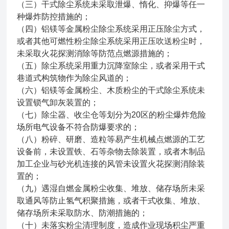
（三）干式除尘系统未采取泄爆、惰化、抑爆等任一
种爆炸防控措施的；
（四）铝镁等金属粉尘除尘系统采用正压除尘方式，
或者其他
可燃性粉尘除尘系统
采用正压吹送粉尘时，
未采取火花探测消除等防范点燃源措施的；
（五）除尘系统采用重力沉降室除尘，或者采用干式
巷道式构筑物作为除尘风道的；
（六）铝镁等金属粉尘、木质粉尘的干式除尘系统未
设置锁气卸灰装置的；
（七）除尘器、收尘仓等划分为20区的粉尘爆炸危险
场所电气设备不符合防爆要求的；
（八）粉碎、研磨、造粒等易产生机械点燃源的工艺
设备前，未设置铁、石等杂物去除装置，或者木制品
加工企业与砂光机连接的风管未设置火花探测消除装
置的；
（九）遇湿自燃金属粉尘收集、堆放、储存场所未采
取通风等防止氢气积聚措施，或者干式收集、堆放、
储存场所未采取防水、防潮措施的；
（十）未落实粉尘清理制度，造成作业现场积尘严重