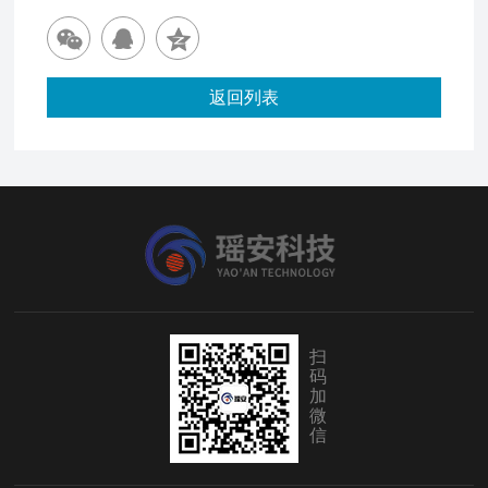
返回列表
扫
码
加
微
信