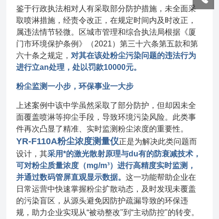
鉴于行政执法相对人有采取部分防护措施，未全面采
取喷淋措施，经责令改正，在规定时间内及时改正，
属违法情节轻微。区城市管理和综合执法局根据《厦
门市环境保护条例》（2021）第三十六条第五款和第
六十条之规定，
对其在该处粉尘污染问题的违法行为
进行立an处理，处以罚款10000元。
粉尘监测一小步，环保事业一大步
上述案例中该中学虽然采取了部分防护，但却因未全
面覆盖喷淋等抑尘手段，导致环境污染风险。此类事
件再次凸显了精准、实时监测粉尘浓度的重要性。
YR-F110A粉尘浓度测量仪
正是为解决此类问题而
设计，其
采用*的激光散射原理与du有的防衰减技术，
可对粉尘质量浓度（mg/m³）进行高精度实时监测，
并通过数码管屏直观显示数据。
这一功能帮助企业在
日常运营中快速掌握粉尘扩散动态，及时发现未覆盖
的污染盲区，从源头避免因防护疏漏导致的环保违
规，助力企业实现从“被动整改"到“主动防控"的转变。