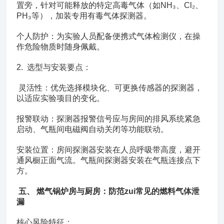
置旁，针对可能释放的特定高毒气体（如NH₃、Cl₂、
PH₃等），加装专用有毒气体探测器。
个人防护：为实验人员配备便携式气体检测仪，在操
作危险物质时随身佩戴。
2. 选型与安装要点：
灵活性：优先选择模块化、可更换传感器的探测器，
以适应实验项目的变化。
报警联动：探测器报警信号应与房间的排风系统紧急
启动、气瓶间电磁阀自动关闭等功能联动。
安装位置：房间探测器安装在人员呼吸带高度，避开
通风橱正面气流。气瓶间探测器安装在气瓶连接点下
方。
五、 燃气锅炉房与厨房：防范zui
常
见的燃料气体泄
漏
核心风险特征：