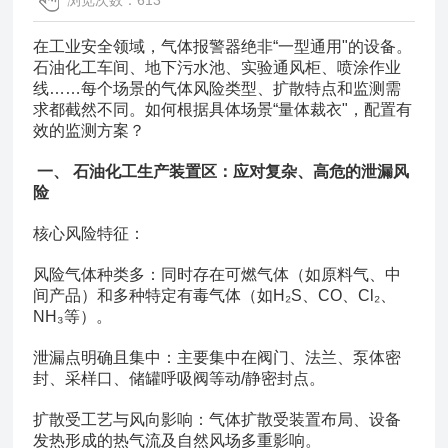
浏览次数：613
在工业安全领域，气体报警器绝非“一型通用"的设备。
石油化工车间、地下污水池、实验通风柜、喷涂作业
线……每个场景的气体风险类型、扩散特点和监测需
求都截然不同。如何根据具体场景“量体裁衣"，配置
有
效的监测方案？
一、 石油化工生产装置区：应对复杂、高危的泄漏风
险
核心风险特征：
风险气体种类多：同时存在可燃气体（如原料气、中
间产品）和多种特定有毒气体（如H₂S、CO、Cl₂、
NH₃等）。
泄漏点明确且集中：主要集中在阀门、法兰、泵体密
封、采样口、储罐呼吸阀等动/静密封点。
扩散受工艺与风向影响：气体扩散受装置布局、设备
发热形成的热气流及自然风场多重影响。