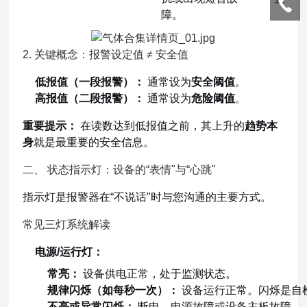
障。
2. 关键概念：报警设定值 ≠ 安全值
低报值（一段报警）：
通常设为
安全阈值
。
高报值（二段报警）：
通常设为
危险阈值
。
重要提示：
在读数达到低报值之前，其上升的
趋势本
身
就是最重要的安全信息。
二、 状态指示灯：设备的“表情"与“心跳"
指示灯是报警器在“不说话"时与您沟通的主要方式。
常见三灯系统解读
电源/运行灯：
常亮：
设备供电正常，处于监测状态。
规律闪烁（如每秒一次）：
设备运行正常。闪烁是自检
不亮或异常闪烁：
断电、电源故障或设备主板故障。