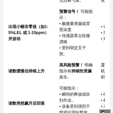
无目标气体。
状态
预警信号！
可能指
示：
• 极微量泄漏或背
出现小幅非零值（如1-
• 记
景浓度
5%LEL 或 1-10ppm）
• 加
• 传感器零点轻微
并波动
• 观
漂移
• 受到弱交叉干
扰。
高风险预警！
明确
立即
读数缓慢但持续上升
指示有
持续性泄漏
机处
发生。
积累
可能指示：
• 瞬间的释放或吹
• 确
扫作业。
• 检
读数突然飙升后回落
• 设备受到强烈干
• 若
扰或出现短暂故
查。