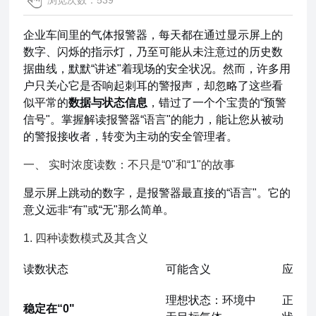
浏览次数：539
企业车间里的气体报警器，每天都在通过显示屏上的
数字、闪烁的指示灯，乃至可能从未注意过的历史数
据曲线，默默“讲述"着现场的安全状况。然而，许多用
户只关心它是否响起刺耳的警报声，却忽略了这些看
似平常的
数据与状态信息
，错过了一个个宝贵的“预警
信号"。掌握解读报警器“语言"的能力，能让您从被动
的警报接收者，转变为主动的安全管理者。
一、 实时浓度读数：不只是“0"和“1"的故事
显示屏上跳动的数字，是报警器最直接的“语言"。它的
意义远非“有"或“无"那么简单。
1. 四种读数模式及其含义
读数状态
可能含义
应采取
理想状态：环境中
正常。
稳定在“0"