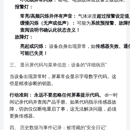
报警灯：
常亮/高频闪烁并伴有声音：
气体浓度
超过报警设定值
缓慢闪烁（无声或低声）：
可能为
系统预报警、故障
查阅说明书确认此状态含义！
故障灯：
亮起或闪烁：
设备自身出现异常，如
传感器失效、通
可能已失灵！
三、 显示屏代码与菜单信息：设备的“详细病历"
当设备出现异常时，屏幕常会显示字母数字代码。这
些是精准诊断的钥匙。
行动准则：
永远不要忽略任何屏幕提示代码。
di一时
间记录代码并查阅产品手册。如果代码指示传感器故
障，切勿仅仅断电重启了事，这无法解决问题，必须
更换传感器。
四、 历史数据与事件记录：被埋藏的“安全日记"