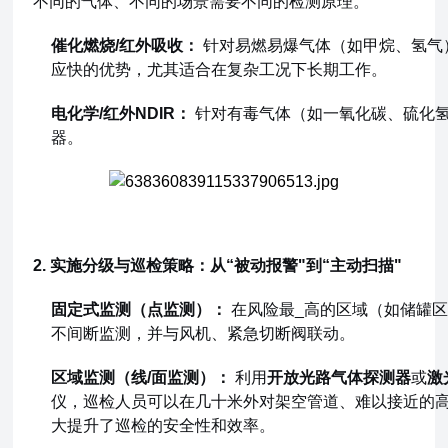
不同的气体、不同的场景需要不同的检测原理。
催化燃烧/红外吸收：
针对易燃易爆气体（如甲烷、氢气
应快的优势，尤其适合在复杂工况下长期工作。
电化学/红外NDIR：
针对有毒气体（如一氧化碳、硫化
器。
2. 实施分级与巡检策略：从“被动报警"到“主动扫描"
固定式监测（点监测）：
在风险最_高的区域（如储罐区
不间断监测，并与风机、紧急切断阀联动。
区域监测（线/面监测）：
利用
开放光路气体探测器
或
激
仪，巡检人员可以在几十米外对架空管道、难以接近的高
大提升了巡检的安全性和效率。