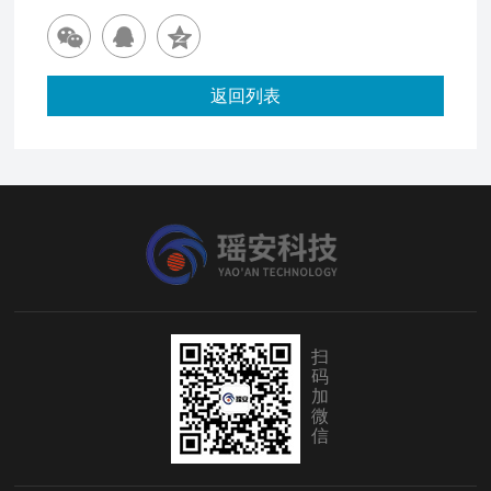
返回列表
扫
码
加
微
信