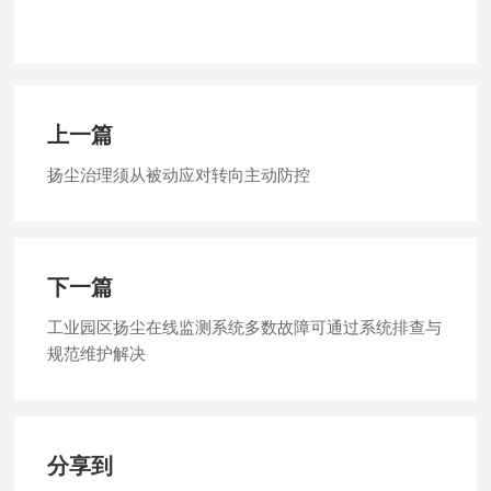
上一篇
扬尘治理须从被动应对转向主动防控
下一篇
工业园区扬尘在线监测系统多数故障可通过系统排查与
规范维护解决
分享到