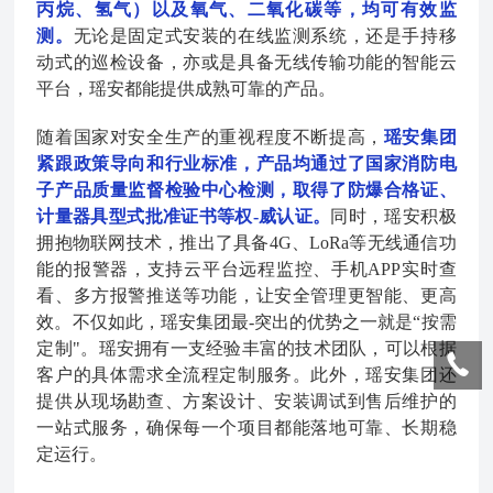
丙烷、氢气）以及氧气、二氧化碳等，均可有效监
测。
无论是固定式安装的在线监测系统，还是手持移
动式的巡检设备，亦或是具备无线传输功能的智能云
平台，瑶安都能提供成熟可靠的产品。
随着国家对安全生产的重视程度不断提高，
瑶安集团
紧跟政策导向和行业标准，产品均通过了国家消防电
子产品质量监督检验中心检测，取得了防爆合格证、
计量器具型式批准证书等权-威认证。
同时，瑶安积极
拥抱物联网技术，推出了具备4G、LoRa等无线通信功
能的报警器，支持云平台远程监控、手机APP实时查
看、多方报警推送等功能，让安全管理更智能、更高
效。不仅如此，瑶安集团最-突出的优势之一就是“按需
定制"。瑶安拥有一支经验丰富的技术团队，可以根据
客户的具体需求全流程定制服务。此外，瑶安集团还
提供从现场勘查、方案设计、安装调试到售后维护的
一站式服务，确保每一个项目都能落地可靠、长期稳
定运行。