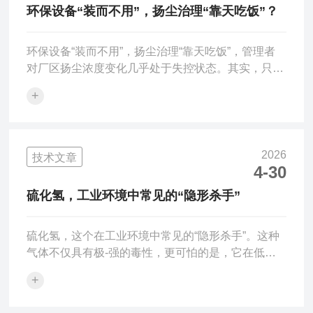
体报警器，绝不是可有可无的摆设，而是工业安全须
环保设备“装而不用”，扬尘治理“靠天吃饭”？
臾不可离的“电子哨兵”。许多企业容易对常规作业放
松警惕，认为只有...
环保设备“装而不用”，扬尘治理“靠天吃饭”，管理者
对厂区扬尘浓度变化几乎处于失控状态。其实，只要
部署一套能够全天候实时监测、超标自动联动降尘的
+
扬尘监测装置，完-全可以避免这样的被动局面。今
天推荐的环泰两款产品——环泰HT-DS200系列扬尘
监测装置（泵吸款）和环泰HT-DS400扬尘监测装置
（β射线）。环泰HT-DS200系列扬尘监测装置（泵
2026
技术文章
吸款）支持10项指标的24小时实时监测。它采用泵
4-30
吸式采样，搭载原装-进口气泵和激光散射原理传感
硫化氢，工业环境中常见的“隐形杀手”
器，直通式结构避免灰尘堆积，自动除湿装置拒...
硫化氢，这个在工业环境中常见的“隐形杀手”。这种
气体不仅具有极-强的毒性，更可怕的是，它在低浓
度时虽然能被人嗅到，但高浓度时会迅速麻痹人的嗅
+
觉神经，使受害者无法察觉危险的存在，在短时间内
导致呼吸衰竭而死亡。在涉及危险化学品的作业场