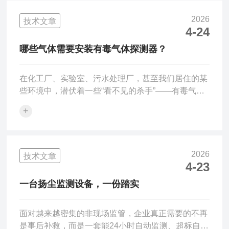
所，尤其是在工厂转型、设备清洗、维护检修等非正
常生产阶段，安全风险往往被低估。日常生产时，企
2026
技术文章
业通常会严格遵守操作规程，各类监测设备也处于正
4-24
常工作状态。但在停产检修、清洗置换、设备拆除等
哪些气体需要安装有毒气体探测器？
环节，由于临时性作业多、人员变动大、操作规程执
行不严，加上对残留化...
在化工厂、实验室、污水处理厂，甚至我们居住的某
些环境中，潜伏着一些“看不见的杀手”——有毒气
体。它们无色无味，却可能在短时间内对人体造成严
+
重伤害。首先，我们要区分两类“危险气体”很多人会
把“可燃气体”和“有毒气体”混为一谈。实际上，它们
需要不同类型的探测器：可燃气体（如甲烷、液化石
油气）主要危险是爆炸，使用可燃气体探测器有毒气
2026
技术文章
体（如硫化氢、一氧化碳）主要危险是中毒，使用有
4-23
毒气体探测器有些气体两者兼具，比如一氧化碳既可
一台扬尘监测设备，一份踏实
燃又有毒，但因其毒性阈值远低于爆炸下限，通常按
有毒气体来监测...
面对越来越密集的非现场监管，企业真正需要的不再
是事后补救，而是一套能24小时自动监测、超标自动