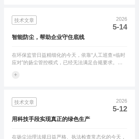
致人死亡。同时，氨气与空气混合后还具有易燃易爆
特性，一旦遭遇明火或静电，可能引发灾难性的二次
爆炸。然而，更令人后怕的是，许多工业有毒气体具
2026
技术文章
备“无色无味”或“嗅觉疲劳”的特点——在复杂的工业
5-14
环境中，背景气味混杂，人员长期暴露后嗅觉会逐渐
智能防尘，帮助企业守住底线
迟钝，低浓度持续泄漏往往难以被察觉。而且气体扩
散速度极快，尤其...
在环保监管日益精细化的今天，依靠“人工巡查+临时
应对”的扬尘管控模式，已经无法满足合规要求。解
决问题的根本出路，不是增加巡查频次，也不是苛责
+
一线工人，而是用技术手段实现“监测”与“治理”的自
动闭环。一套能够24小时实时监测扬尘浓度，并在超
标瞬间自动联动洒水、喷雾的智能系统，正在成为混
凝土搅拌站、砂石堆场、建材企业避免处罚、实现绿
2026
技术文章
色运营的标准配置。在众多扬尘监测产品中，环泰
5-12
HT-DS200系列扬尘监测装置（泵吸款）以其全面的
用科技手段实现真正的绿色生产
功能和高性价比，成为许多搅拌站升级防尘体系的
首-选。这...
在扬尘治理法规日益严格、执法检查常态化的今天，