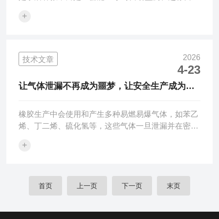
联动洒水的智能化系统。这正是环泰HT-DS200系列
+
（泵吸款）与HT-DS400系列（β射线款）扬尘监测
装置的价值所在。环泰HT-DS200系列扬尘监测装置
几乎覆盖环保考核所有指标。它采用泵吸式采样，配
备原-装进-口气泵和工业级激光光源，直通式结构避
2026
技术文章
免灰尘堆积，确保采样流量恒定；内置自动除湿装
4-23
置，自动加热除湿过滤，拒绝雨雾天气PM值爆表。
让气体泄漏不再成为噩梦，让安全生产成为常
整机防水防尘，抱箍固定可抗台风，低压供电无电
态
击...
橡胶生产中会使用和产生多种易燃易爆气体，如苯乙
烯、丁二烯、硫化氢等，这些气体一旦泄漏并在密闭
空间内积聚，与空气混合形成爆炸性气体环境，哪怕
+
只是一个微小的静电火花或设备摩擦产生的火星，都
可能引爆这枚“不定-时炸-弹”。事实上，因气体泄漏
引发的爆炸、火灾、中毒事故在全球范围内屡见不
鲜。石油化工、煤化工、精细化工、制药、喷涂、印
首页
上一页
下一页
末页
染、冶金、矿山、市政燃气等众多行业，每天都在与
各类危险性气体打交道。可燃气体往往无色无味或气