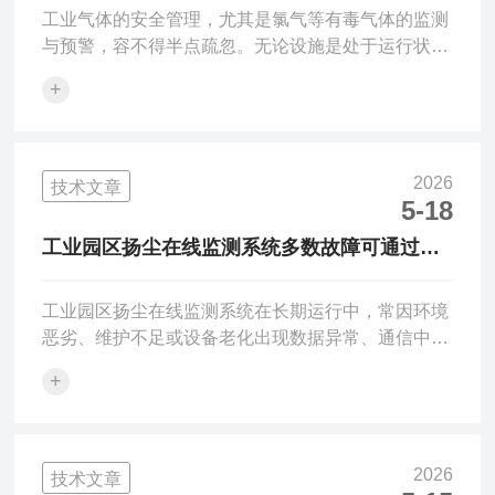
工业气体的安全管理，尤其是氯气等有毒气体的监测
与预警，容不得半点疏忽。无论设施是处于运行状态
还是已经废弃，潜在的风险始终如影随形，看不见的
+
杀手往往比看得见的危险更令人防不胜防。而工业气
体报警器，正是守护生命与财产安全的第一道、也是
最为关键的一道防线。氯气是一种黄绿色、具有强烈
刺激性气味的有毒气体，广泛应用于自来水消毒、工
2026
技术文章
业漂白、化工生产等领域。一旦泄漏，氯气会对人体
5-18
呼吸道、眼睛和皮肤造成严重损伤，高浓度暴露甚至
工业园区扬尘在线监测系统多数故障可通过系
可在数分钟内导致窒息死亡。深入分析这起事故，它
统排查与规范维护解决
暴露了几个深层次问题...
工业园区扬尘在线监测系统在长期运行中，常因环境
恶劣、维护不足或设备老化出现数据异常、通信中断
或传感器失效等问题。这些问题若不及时处理，将影
+
响环保监管有效性，甚至导致超标排放未被发现。多
数故障可通过系统排查与规范维护解决。以下是工业
园区扬尘在线监测系统在使用过程中常见问题及相应
解决方法：1、PM10/PM2.5数据持续为零或极低：
2026
技术文章