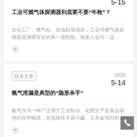
先检查采样泵是否工作，听是否有气流声；其次查看
5-15
采样管是否堵塞、切割头是否被灰尘或昆虫堵塞。清
工业可燃气体探测器到底要不要“年检”？
洁或更换采样头，并确认气路密封性良好。2、数据
突跳或频繁超...
在化工厂、燃气站、加油站等场所，工业可燃气体探
测器是保障安全的第一道防线。很多人会问：这
个“电子鼻子”到底需不需要每年检查一次？答案是：
+
需要，但“年检”这个说法不够准确。先搞清楚“年
检”是什么日常生活中，我们说汽车“年检”，是指每年
去指定机构做一次全面检测，合格才能继续上路。但
工业可燃气体探测器的维护要求，比这更严格——国
2026
技术文章
家相关标准要求的是定期检定，周期通常为一年。这
5-14
就是很多人俗称的“年检”。法律是怎么规定的？根据
氨气泄漏是典型的“隐形杀手”
《中华人民共和国计量法》和《可燃气体检测报警器
检定规程》（JJ...
氨气作为一种广泛用于工业制冷、化肥生产及食品保
存的化学物质，其危险性不容小觑。它具备强烈的毒
性和腐蚀性，当空气中浓度达到一定阈值时，会迅速
+
刺激人体呼吸道，造成喉头水肿、肺水肿，严重时可