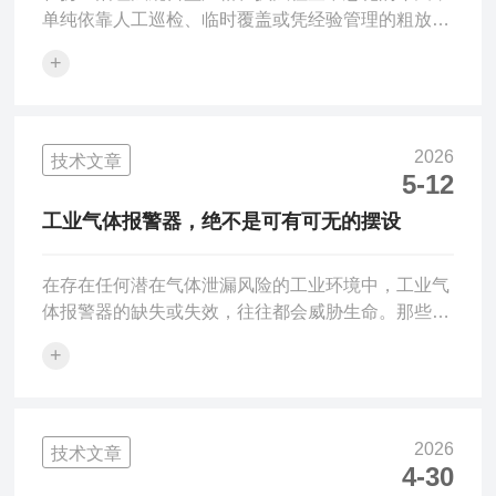
单纯依靠人工巡检、临时覆盖或凭经验管理的粗放模
式，已经很难满足合规要求。企业要想避免成为下一
+
张罚单的对象，就必须从被动应对转向主动防控，而
实现这一转变最-可靠的手段，就是引入一套能够24
小时不间断监测、并能自动联动降尘设备的扬尘监测
装置。在众多扬尘监测产品中，环泰HT-DS200系列
2026
技术文章
扬尘监测装置（泵吸款）是许多堆场、工地和矿山的
5-12
首-选。这套系统功能十分强-大，支持PM2.5、
工业气体报警器，绝不是可有可无的摆设
PM10、噪声、温度、湿度、风速、风向、风力、大
气压力以...
在存在任何潜在气体泄漏风险的工业环境中，工业气
体报警器的缺失或失效，往往都会威胁生命。那些看
不见、摸不着的有毒有害气体——诸如硫化氢、一氧
+
化碳、甲烷、二氧化碳等——可以在极短的时间内充
斥作业空间，使人迅速失去知觉并窒息死亡。人体感
官根本无法可靠地预警这种“隐形杀手”。当工人意识
到身体不适时，往往已经吸入过量，丧失了逃生和呼
2026
技术文章
救的能力。这就是为什么我们必须反复强调：工业气
4-30