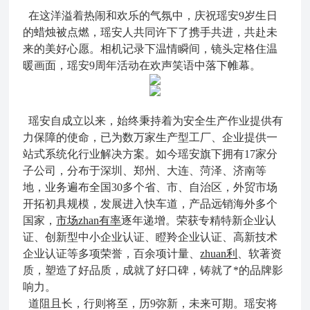
在这洋溢着热闹和欢乐的气氛中，庆祝瑶安9岁生日
的蜡烛被点燃，瑶安人共同许下了携手共进，共赴未
来的美好心愿。相机记录下温情瞬间，镜头定格住温
暖画面，瑶安9周年活动在欢声笑语中落下帷幕。
瑶安自成立以来，始终秉持着为安全生产作业提供有
力保障的使命，已为数万家生产型工厂、企业提供一
站式系统化行业解决方案。如今瑶安旗下拥有17家分
子公司，分布于深圳、郑州、大连、菏泽、济南等
地，业务遍布全国30多个省、市、自治区，外贸市场
开拓初具规模，发展进入快车道，产品远销海外多个
国家，
市场zhan有率
逐年递增。荣获专精特新企业认
证、创新型中小企业认证、瞪羚企业认证、高新技术
企业认证等多项荣誉，百余项计量、
zhuan利
、软著资
质，塑造了好品质，成就了好口碑，铸就了*的品牌影
响力。
道阻且长，行则将至，历9弥新，未来可期。瑶安将