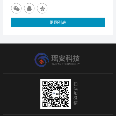
返回列表
扫
码
加
微
信