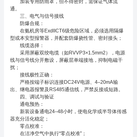
加装专用防雨罩，但不得密封，需保证气体流
通。
三、电气与信号接线
防爆合规：
在氨机房等ExdIICT6级危险区域，必须选用隔爆
型或本安型报警器，并配套防爆挠性管、密封接头；
线缆选择：
采用屏蔽双绞电缆（如RVVP3×1.5mm2），电源
线与信号线分开敷设，屏蔽层单端接地，抑制电磁干
扰；
接线极性正确：
严格按端子标识连接DC24V电源、4–20mA输
出、继电器报警及RS485通信线，严禁反接或短路。
四、调试与验证
通电预热：
新装设备通电24–48小时，使电化学或半导体传感
器充分活化稳定；
零点校准：
在洁净空气中执行“零点校准”；