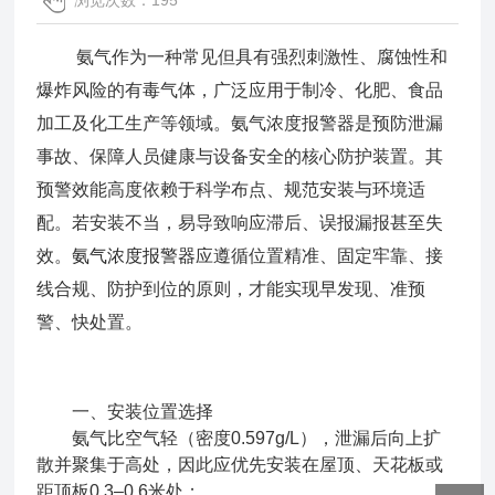
浏览次数：195
氨气作为一种常见但具有强烈刺激性、腐蚀性和
爆炸风险的有毒气体，广泛应用于制冷、化肥、食品
加工及化工生产等领域。氨气浓度报警器是预防泄漏
事故、保障人员健康与设备安全的核心防护装置。其
预警效能高度依赖于科学布点、规范安装与环境适
配。若安装不当，易导致响应滞后、误报漏报甚至失
效。
氨气浓度报警器
应遵循位置精准、固定牢靠、接
线合规、防护到位的原则，才能实现早发现、准预
警、快处置。
一、安装位置选择
氨气比空气轻（密度0.597g/L），泄漏后向上扩
散并聚集于高处，因此应优先安装在屋顶、天花板或
距顶板0.3–0.6米处；