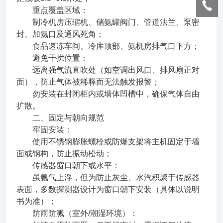
重点覆盖区域：
制冷机房压缩机、储氨罐阀门、管道法兰、泵密
封、加氨口及通风死角；
食品速冻车间、冷库顶部、氨机房排气口下方；
避免干扰位置：
远离强气流直吹处（如空调出风口、排风扇正对
面），防止气体被稀释而无法触发报警；
勿安装在封闭柜内或墙体凹槽中，确保气体自由
扩散。
二、固定与朝向规范
牢固安装：
使用不锈钢膨胀螺栓或防爆支架将主机固定于墙
面或钢构，防止振动松动；
传感器窗口朝下或水平：
虽氨气上浮，但为防止灰尘、水汽积聚于传感器
表面，多数探测器设计为窗口朝下安装（具体以说明
书为准）；
防雨防溅（室外/潮湿环境）：