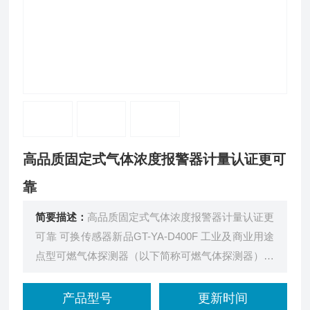
高品质固定式气体浓度报警器计量认证更可
靠
简要描述：
高品质固定式气体浓度报警器计量认证更
可靠 可换传感器新品GT-YA-D400F 工业及商业用途
点型可燃气体探测器（以下简称可燃气体探测器）广
泛用于化工、石油、冶金、液化气站、喷漆作业、燃
气输配等有毒、可燃气体产生、储存、使用等室内外
产品型号
更新时间