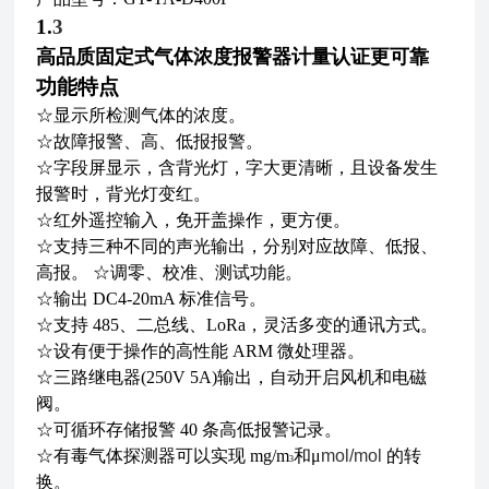
1.
3
高品质固定式气体浓度报警器计量认证更可靠
功能特点
☆显示所检测气体的浓度。
☆故障报警、高、低报报警。
☆字段屏显示，含背光灯，字大更清晰，且设备发生
报警时，背光灯变红。
☆红外遥控输入，免开盖操作，更方便。
☆支持三种不同的声光输出，分别对应故障、低报、
高报。
☆调零、校准、测试功能。
☆输出 DC4-20mA 标准信号。
☆支持 485、二总线、LoRa，灵活多变的通讯方式。
☆设有便于操作的高性能 ARM 微处理器。
☆三路继电器(250V 5A)输出，自动开启风机和电磁
阀。
☆可循环存储报警 40 条高低报警记录。
☆有毒气体探测器可以实现 mg/m
和
μ
mol/mol
的转
3
换。