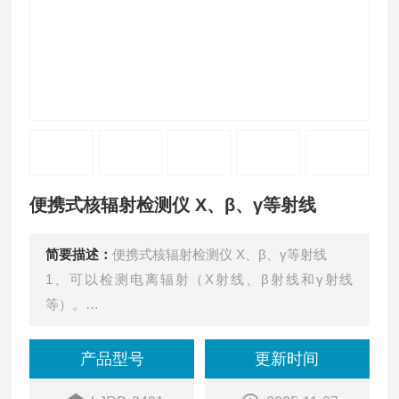
便携式核辐射检测仪 Χ、β、γ等射线
简要描述：
便携式核辐射检测仪 Χ、β、γ等射线
1、可以检测电离辐射（Χ射线、β射线和γ射线
等）。
2、1.77英寸TFT液晶屏显示。
3、实时显示辐射值、时间、电量。
产品型号
更新时间
4、声、光、振动三重报警。