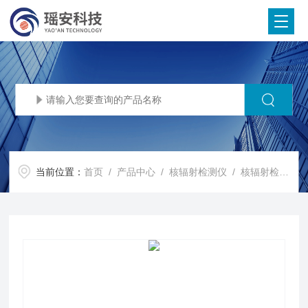
当前位置：
首页
/
产品中心
/
核辐射检测仪
/
核辐射检测
/ 