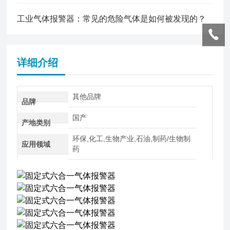
工业气体报警器：常见的危险气体是如何被发现的？
详细介绍
其他品牌
品牌
国产
产地类别
环保,化工,生物产业,石油,制药/生物制
应用领域
药