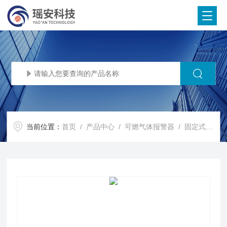
当前位置：
首页
/
产品中心
/
可燃气体报警器
/
固定式六合一气体报警器