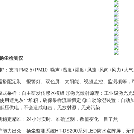
.5扬尘检测仪
能*：支持PM2.5+PM10+噪声+温度+湿度+风速+风向+风力+大气
需搭配定制：报警灯、双色屏、太阳能、视频监控、监测项等，
吸式采样：自主研发传感器模组 ①激光散射原理：工业级激光光
使用避免灰尘堆积，确保采样流量恒定 ③自动除湿装置：自动加
低压供电，不会造成电击，无放射源，无光污染
测稳定精准：24小时实时、准确监测，数值变化一目了然
护能力出众：扬尘监测系统HT-DS200系列LED防水点阵屏，