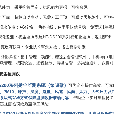
风能力：采用抱箍固定，抗风能力更强，可抗台风
全可靠：超标自动联动，无需人工干预，可联动雾炮除尘、可联
G模块传输：4G传输，拒绝掉线，速率更快信号稳，免费送1年流
视化监测：扬尘监测系统HT-DS200系列视频化监测，观测清晰
免费政府联网：专业技术帮您对接，省去繁杂步骤
智能化操控：集中管理，功能*，赠送后台管理软件，手机app
级管理、权限设置、远程控制、异常告警、多渠道通知、数据对
.5扬尘检测仪
DS200系列扬尘监测系统（泵吸款）
可为企业提供高效、可靠
.5、PM10、噪声、温度、湿度、风速、风向、风力、大气压力
泵吸式采样方式保障监测数据准确可靠
，帮助企业实时掌握扬尘
违规面临罚款乃至停工风险。
T-DS200系统还具备高度的定制化与智能化
优势
，用户可根据实