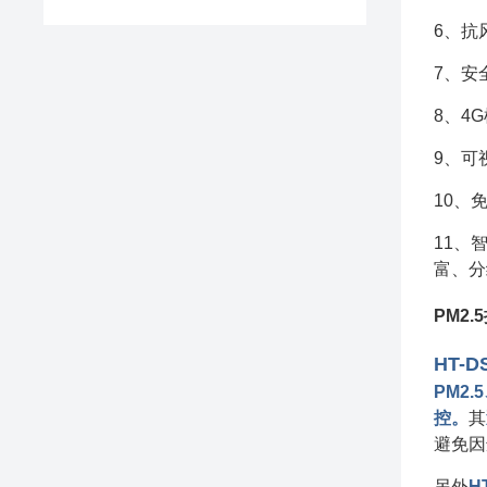
6、抗
7、安
8、4
9、可
10、
11、
富、分
PM2
HT-
PM2
控。
其
避免因
另外
H