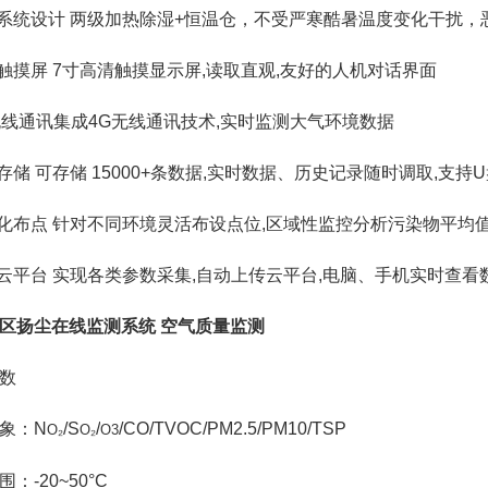
控系统设计 两级加热除湿+恒温仓，不受严寒酷暑温度变化干扰
清触摸屏 7寸高清触摸显示屏,读取直观,友好的人机对话界面
G无线通讯集成4G无线通讯技术,实时监测大气环境数据
据存储 可存储 15000+条数据,实时数据、历史记录随时调取,支
格化布点 针对不同环境灵活布设点位,区域性监控分析污染物平均值实现
控云平台 实现各类参数采集,自动上传云平台,电脑、手机实时查看
区扬尘在线监测系统 空气质量监测
数
象：N
/S
/
/CO/TVOC/PM2.5/PM10/TSP
O₂
O₂
O3
：-20~50°C