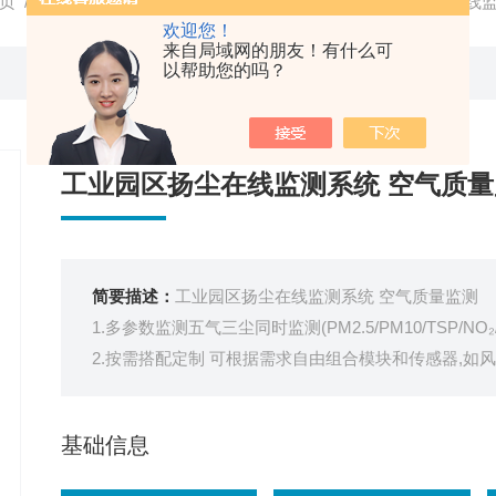
页
/
产品中心
/ /
扬尘监测系统
/ HT-MS100工业园区扬尘在
欢迎您！
来自局域网的朋友！有什么可
以帮助您的吗？
工业园区扬尘在线监测系统 空气质量
简要描述：
工业园区扬尘在线监测系统 空气质量监测
1.多参数监测五气三尘同时监测(PM2.5/PM10/TSP/NO₂/S
2.按需搭配定制 可根据需求自由组合模块和传感器,
3.进口传感器 响应速度快,数据精准度高,无惧户外、工
4.温控系统设计 两级加热除湿+恒温仓，不受严寒酷
基础信息