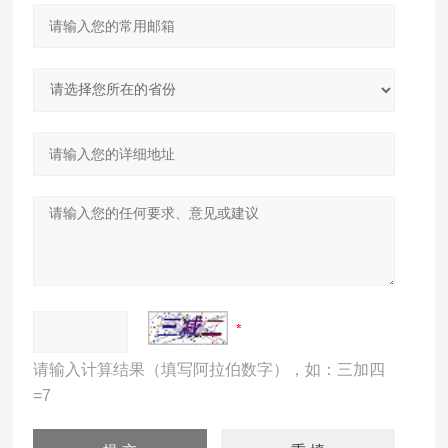
请输入计算结果（填写阿拉伯数字），如：三加四
=7