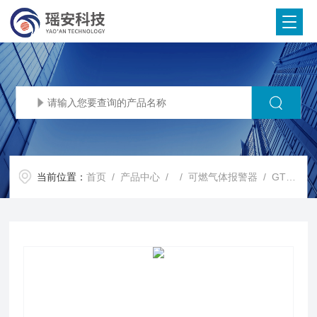
当前位置：
首页
/
产品中心
/ /
可燃气体报警器
/ GTQ-YA-C100FT六合一可燃气体检测仪