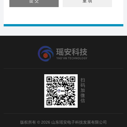
扫
码
加
微
信
版权所有 © 2026 山东瑶安电子科技发展有限公司