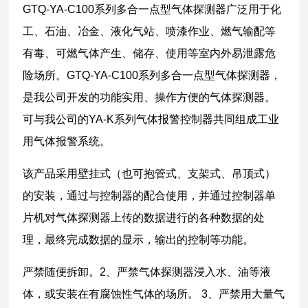
GTQ-YA-C100系列多合一点型气体探测器广泛用于化
工、石油、冶金、液化气站、喷漆作业、燃气输配等
有毒、可燃气体产生、储存、使用等室内外易泄露危
险场所。GTQ-YA-C100系列多合一点型气体探测器，
是我公司开发的功能实用、操作方便的气体探测器。
可与我公司的YA-K系列气体报警控制器共同组成工业
用气体报警系统。
该产品采用壁挂式（也可抱管式、支架式、吊顶式）
的安装，通过与控制器的配合使用，并通过控制器单
片机对气体探测器上传的数据进行的各种数据的处
理，最终完成数据的显示，输出的控制等功能。
严禁随便拆卸。2、严禁气体探测器浸入水、油等液
体，或安装在有腐蚀性气体的场所。 3、严禁用大量气