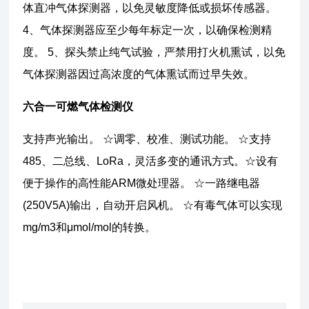
体直冲气体探测器，以免灵敏度降低或损坏传感器。
4、气体探测器应至少每年标定一次，以确保检测精
度。 5、探头禁止纯气试验，严禁用打火机熏试，以免
气体探测器因过高浓度的气体熏试而过早失效。
六合一可燃气体检测仪
支持声光输出。 ☆调零、校准、测试功能。 ☆支持
485、二总线、LoRa，灵活多变的通讯方式。☆设有
便于操作的高性能ARM微处理器。 ☆一路继电器
(250V5A)输出，自动开启风机。 ☆有毒气体可以实现
mg/m3和μmol/mol的转换。