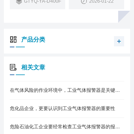
GTYQ-YA-D400F
2026-01-22
无需重新标气
4、寿命自动检测：传感器寿命自动检测，到期提示
更换
5、检测稳定精准：yuan装进口处理芯片及传感器，
检测更灵敏，数据更准确
产品分类
6、双环境防爆：符合气体+粉尘防爆双标准
相关文章
在气体风险的作业环境中，工业气体报警器是关键的一道防线
危化品企业，更要认识到工业气体报警器的重要性
危险石油化工企业要经常检查工业气体报警器的报警效果