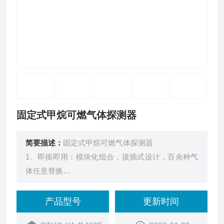
固定式甲烷可燃气体探测器
简要描述：
固定式甲烷可燃气体探测器
1、即插即用：模块化组合，拔插式设计，百余种气
体任意替换
2、升级高清显示屏：字大更清晰视觉区分明显，安
全隐患及时发现
产品型号
更新时间
3、免校准模组：免校准传感器模组，可直接替换，