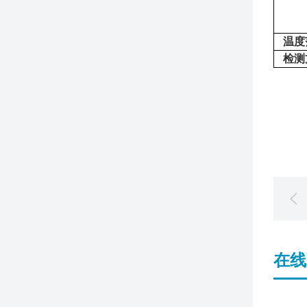
温度
检测
在线