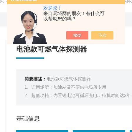
页
/
产品中心
/ /
可燃气体报警器
/ YA-WD1000电池款可燃气
欢迎您！
来自局域网的朋友！有什么可
以帮助您的吗？
电池款可燃气体探测器
简要描述：
电池款可燃气体探测器
1、适用场所：加油站及不便供电场所专用
2、超低功耗：内置锂电池可循环充电，待机时间达2年
3、磁吸安装：免钻孔免布线免施工，底部采用强力包
4、多重报警：故障、高低、低报报警，防盗振动报警
基础信息
5、无线传输：LoRa或4G两种方式，远距离传输，信
6、遥控操作：红外遥控调试免开盖，便于工作人员操