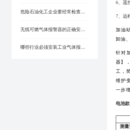
6、遥
危险石油化工企业要经常检查工业气体报警器的报警效果
7、远
无线可燃气体报警器的正确安装方法全解析，新手也能轻松上手
加油
卸油
哪些行业必须安装工业气体报警器？这些地方不装可能违法！
针对
器】
工，
维护
一步
电池款
测量