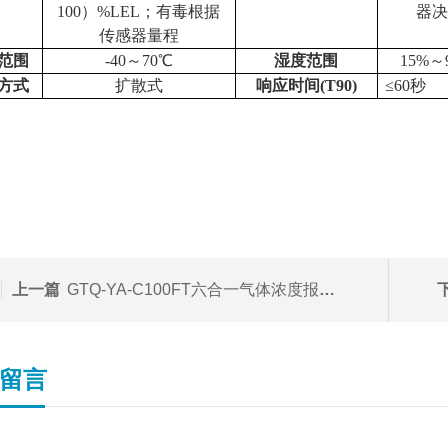
100）%LEL；有毒根据
器
传感器量程
范围
-40～70℃
湿度范围
15%～
方式
扩散式
响应时间(T90)
≤60秒
上一篇
GTQ-YA-C100FT六合一气体浓度报警器
留言