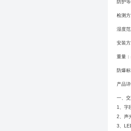
防护等
检测方
湿度范
安装方
重量：
防爆标
产品详
一、交
1、字
2、声
3、L