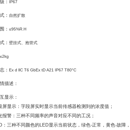
级：
IP67
式：
自然扩散
围：
≤95%R.H
式：
壁挂式、抱管式
≤2kg
志：
Ex d llC T6 GbEx tD A21 IP67 T80°C
情描述：
互显示：
段屏显示：字段屏实时显示当前传感器检测到的浓度值；
光报警：三种不同频率的声音对应不同的工况；
ED：三种不同颜色的LED显示当前状态，绿色-正常，黄色-故障