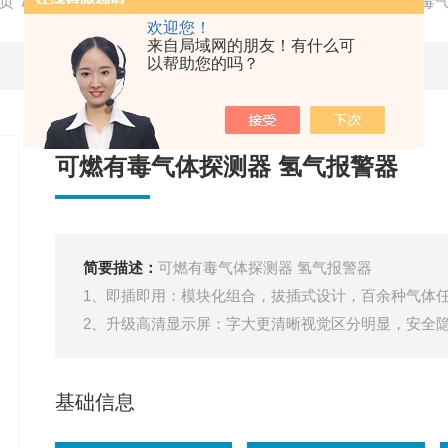
页
/
产品中心
/ /
可燃气体报警器
/ GTYQ-YA-D400F可燃
欢迎您！
来自局域网的朋友！有什么可
以帮助您的吗？
可燃有毒气体探测器 氢气报警器
简要描述：
可燃有毒气体探测器 氢气报警器
1、即插即用：模块化组合，拔插式设计，百余种气体
2、升级高清显示屏：字大更清晰视觉区分明显，安全
3、免校准模组：免校准传感器模组，可直接替换，无
4、寿命自动检测：传感器寿命自动检测，到期提示更
基础信息
5、检测稳定精准：yuan装进口处理芯片及传感器，检
6、双环境防爆：符合气体+粉尘防爆双标准