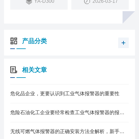
YA-D300
2026-03-17
4.输出信号丰富多样 支持4-20mA，RS485，LoRa无
线信号，PowerBus二总线
5.LoRa无线通讯低功耗、免布线、抗干扰,传输距离3
-5公里，轻松穿墙
产品分类
相关文章
危化品企业，更要认识到工业气体报警器的重要性
危险石油化工企业要经常检查工业气体报警器的报警效果
无线可燃气体报警器的正确安装方法全解析，新手也能轻松上手