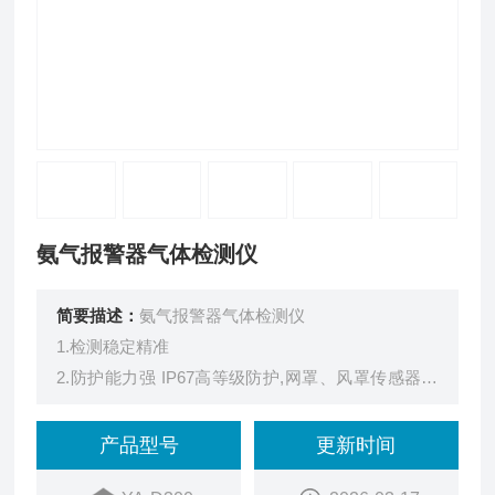
氨气报警器气体检测仪
简要描述：
氨气报警器气体检测仪
1.检测稳定精准
2.防护能力强 IP67高等级防护,网罩、风罩传感器保
护设计
3.红外遥控操作作 无需攀爬、开盖,减少硬件损耗及
产品型号
更新时间
人员伤亡