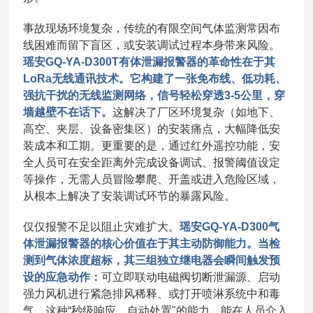
事故现场环境复杂，传统的有限空间气体监测常因布
线困难而留下盲区，或安装调试过程本身带来风险。
瑶安GQ-YA-D300T有体泄漏报警器的革命性在于其
LoRa无线通讯技术。它构建了一张免布线、低功耗、
强抗干扰的无线监测网络，信号轻松穿透3-5公里，穿
墙越壁不在话下。
这解决了厂区环境复杂（如地下、
高空、夹层、设备密集区）的安装痛点，大幅降低安
装成本和工期。更重要的是，通过红外遥控功能，安
全人员可在安全距离外完成设备调试、报警阈值设定
等操作，无需人员冒险攀爬、开盖或进入危险区域，
从根本上解决了安装调试环节的暴露风险。
仅仅报警不足以阻止灾难扩大。
瑶安GQ-YA-D300气
体泄漏报警器的核心价值在于其主动防御能力。当检
测到气体浓度超标，其三组独立继电器会瞬间触发预
设的应急动作：
可立即联动电磁阀切断泄漏源、启动
强力风机进行紧急排风稀释、或打开喷淋系统中和毒
气。这种“秒级响应、自动处置"的能力，能在人员介入