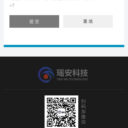
=7
扫
码
加
微
信