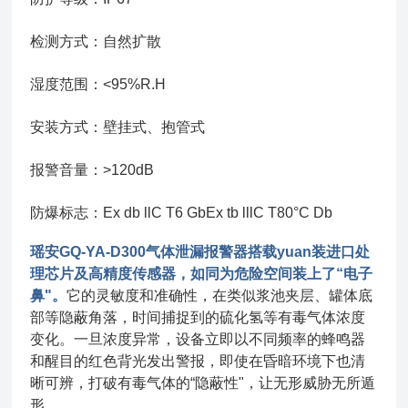
检测方式：自然扩散
湿度范围：<95%R.H
安装方式：壁挂式、抱管式
报警音量：>120dB
防爆标
志：Ex db llC T6 GbEx tb lllC T80°C Db
瑶安GQ-YA-D300气体泄漏报警器搭载yuan装进口处
理芯片及高精度传感器，如同为危险空间装上了“电子
鼻"。
它的灵敏度和准确性，在类似浆池夹层、罐体底
部等隐蔽角落，时间捕捉到的硫化氢等有毒气体浓度
变化。一旦浓度异常，设备立即以不同频率的蜂鸣器
和醒目的红色背光发出警报，即使在昏暗环境下也清
晰可辨，打破有毒气体的“隐蔽性"，让无形威胁无所遁
形。