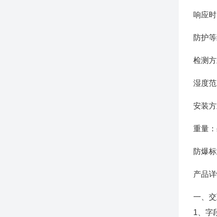
响应时
防护等
检测方
湿度范
安装方
重量：
防爆标
产品详
一、交
1、字