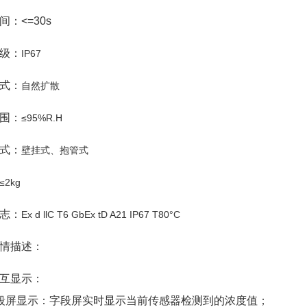
间：<=30s
级：
IP67
式：
自然扩散
围：
≤95%R.H
式：
壁挂式、抱管式
≤2kg
志：
Ex d llC T6 GbEx tD A21 IP67 T80°C
情描述：
互显示：
段屏显示：字段屏实时显示当前传感器检测到的浓度值；