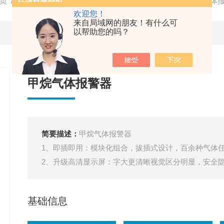
页
/
产品中心
/ /
可燃气体报警器
/ GTYQ-YA-D400F甲烷气体
欢迎您！
来自局域网的朋友！有什么可
以帮助您的吗？
甲烷气体报警器
简要描述：
甲烷气体报警器
1、即插即用：模块化组合，拔插式设计，百余种气体
2、升级高清显示屏：字大更清晰视觉区分明显，安全
3、免校准模组：免校准传感器模组，可直接替换，无
4、寿命自动检测：传感器寿命自动检测，到期提示更
基础信息
5、检测稳定精准：yuan装进口处理芯片及传感器，检
6、双环境防爆：符合气体+粉尘防爆双标准