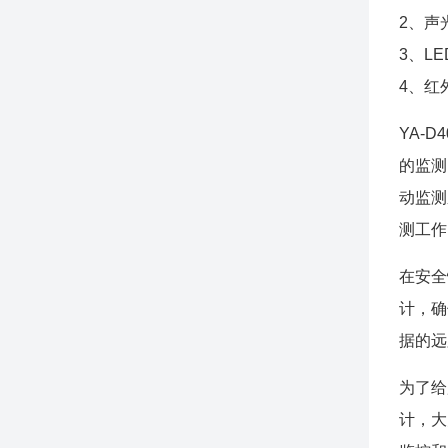
2、声
3、L
4、红
YA-
的监测
动监测
测工作
在安全
计，确
据的远
为了给
计，大