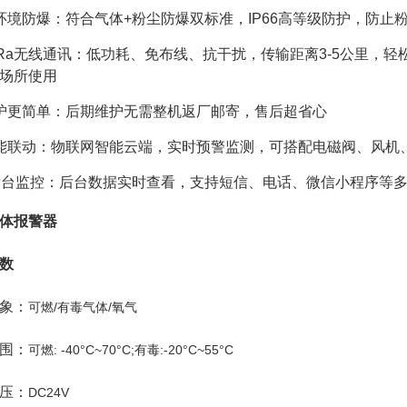
环境防爆：符合气体+粉尘防爆双标准，IP66高等级防护，防
oRa无线通讯：低功耗、免布线、抗干扰，传输距离3-5公里，
场所使用
护更简单：后期维护无需整机返厂邮寄，售后超省心
能联动：物联网智能云端，实时预警监测，可搭配电磁阀、风机
后台监控：后台数据实时查看，支持短信、电话、微信小程序等
体报警器
数
象：
可燃/有毒气体/氧气
围：
可燃: -40°C~70°C;有毒:-20°C~55°C
压：
DC24V