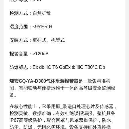
检测方式：自然扩散
湿度范围：<95%R.H
安装方式：壁挂式、抱管式
报警音量：>120dB
防爆标志：Ex db llC T6 GbEx tb lllC T80°C Db
瑶安GQ-YA-D300气体泄漏报警器
是一款集精准检
测、智能联动与便捷运维于一体的高等级安全监测设
备。
在核心性能上，它采用原_装进口处理芯片及传感器，
检测灵敏、数据准确，有效杜绝误报漏报。整机具备
IP67高等级防护，配合网罩与风罩双重保护，防水、
防尘、防爆，无惧恶劣环境。设备支持红外遥控操