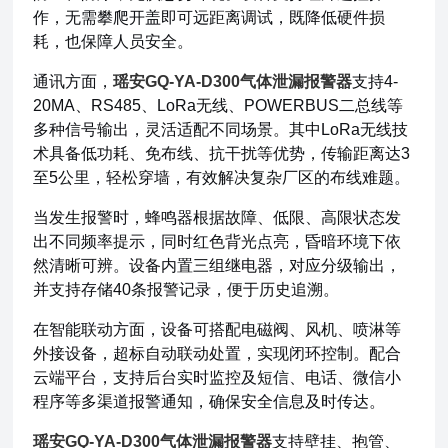
作，无需攀爬开盖即可远距离调试，既降低硬件损
耗，也保障人员安全。
通讯方面，
瑶安GQ-YA-D300气体泄漏报警器
支持4-
20MA、RS485、LoRa无线、POWERBUS二总线等
多种信号输出，灵活适配不同场景。其中LoRa无线技
术具备低功耗、免布线、抗干扰等优势，传输距离达3
至5公里，轻松穿墙，有效解决复杂厂区的布线难题。
当发生报警时，蜂鸣器根据故障、低限、高限状态发
出不同频率提示，同时红色背光点亮，昏暗环境下依
然清晰可辨。设备内置三组继电器，对应分级输出，
并支持存储40条报警记录，便于历史追溯。
在智能联动方面，设备可搭配电磁阀、风机、喷淋等
外接设备，超标自动联动处置，实现闭环控制。配合
云端平台，支持后台实时监控及短信、电话、微信小
程序等多渠道报警通知，确保安全信息及时传达。
瑶安GQ-YA-D300气体泄漏报警器
支持壁挂、抱管、