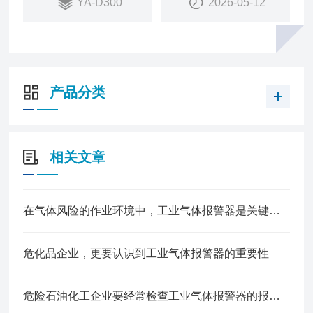
YA-D300
2026-05-12
4.输出信号丰富多样 支持4-20mA，RS485，LoRa无
线信号，PowerBus二总线
5.LoRa无线通讯低功耗、免布线、抗干扰,传输距离3
-5公里，轻松穿墙
产品分类
相关文章
在气体风险的作业环境中，工业气体报警器是关键的一道防线
危化品企业，更要认识到工业气体报警器的重要性
危险石油化工企业要经常检查工业气体报警器的报警效果