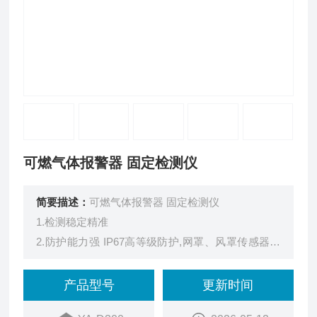
可燃气体报警器 固定检测仪
简要描述：
可燃气体报警器 固定检测仪
1.检测稳定精准
2.防护能力强 IP67高等级防护,网罩、风罩传感器保
护设计
3.红外遥控操作作 无需攀爬、开盖,减少硬件损耗及
产品型号
更新时间
人员伤亡