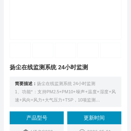
扬尘在线监测系统 24小时监测
简要描述：
扬尘在线监测系统 24小时监测
1、功能*：支持PM2.5+PM10+噪声+温度+湿度+风
速+风向+风力+大气压力+TSP，10项监测
2、按需搭配定制：报警灯、双色屏、太阳能、视频
监控、监测项等，可根据需求任意定制
产品型号
更新时间
3、泵吸式采样：自主研发传感器模组