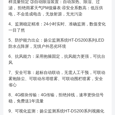
样流量恒定 ③自动除湿装置：自动加热、除湿、过
滤， 拒绝雨雾天气PM值爆表 ④安全系数高：低压供
电，不会造成电击，无放射源，无光污染
4、监测稳定精准：24小时实时、准确监测，数值变化
一目了然
5、防护能力出众：扬尘监测系统HT-DS200系列LED
防水点阵屏，无惧户外恶劣环境
6、抗风能力：采用抱箍固定，抗风能力更强，可抗台
风
7、安全可靠：超标自动联动，无需人工干预，可联动
雾炮除尘、可联动吊塔喷雾、可联动围栏喷雾，安全
省心
8、4G模块传输：4G传输，拒绝掉线，速率更快信号
稳，免费送1年流量
9、可视化监测：扬尘监测系统HT-DS200系列视频化