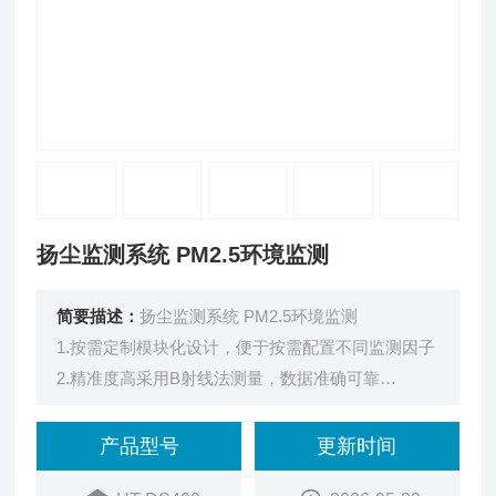
扬尘监测系统 PM2.5环境监测
简要描述：
扬尘监测系统 PM2.5环境监测
1.按需定制模块化设计，便于按需配置不同监测因子
2.精准度高采用B射线法测量，数据准确可靠
3.稳定性好自动加热除湿，消除外界环境干扰
4.实时显示 自动连续监测，便于维护，运行成本低
产品型号
更新时间
5.自动采样 间隔1小时采样并记录相关数据