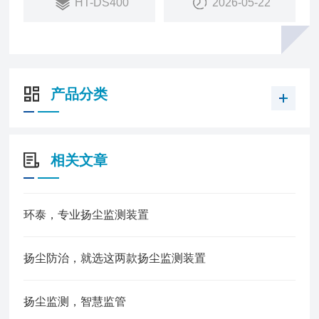
HT-DS400
2026-05-22
6.便于布点 4G 无线传输稳定，适合大规模网格化布
点
7.自动治理超限联动吊塔喷淋、围墙喷淋、雾炮降尘
除尘
产品分类
相关文章
环泰，专业扬尘监测装置
扬尘防治，就选这两款扬尘监测装置
扬尘监测，智慧监管