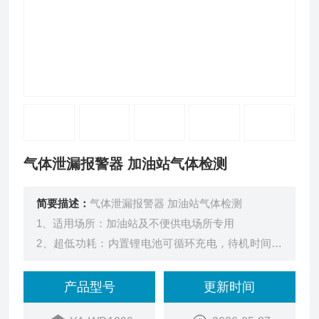
气体泄漏报警器 加油站气体检测
简要描述：
气体泄漏报警器 加油站气体检测
1、适用场所：加油站及不便供电场所专用
2、超低功耗：内置锂电池可循环充电，待机时间达
2年，使用寿命达5年
3、磁吸安装：免钻孔免布线免施工，底部采用强力
产品型号
更新时间
包胶磁铁，安全不脱落