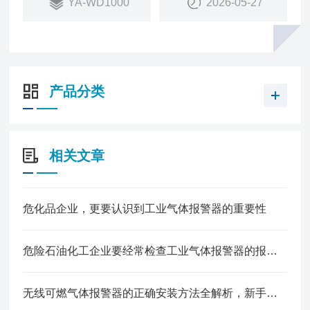
YA-WD1000
2026-05-27
4、多重报警：故障、高低、低报报警，防盗振动报
警
5、无线传输：LoRa或4G两种方式，远距离传输，
信号稳定性强
6、遥控操作：红外遥控调试免开盖，便于工作人员
产品分类
操作，防止误触危险
相关文章
危化品企业，更要认识到工业气体报警器的重要性
危险石油化工企业要经常检查工业气体报警器的报警效果
无线可燃气体报警器的正确安装方法全解析，新手也能轻松上手