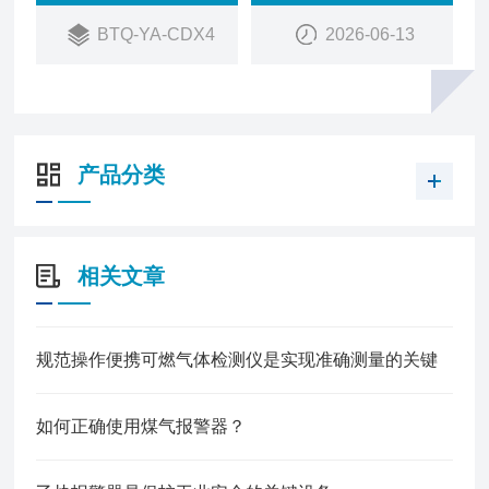
3.多重报警声光报警，故障报警，高低报报警，故障
BTQ-YA-CDX4
2026-06-13
报警
4.待机时间长2400mAh大容量电池，可连续使用10
小时
5.记录存储 开关机记录、报警记录和故障记录查询
功能，最多可存储1000条记录
产品分类
6.功能丰富调零、校准、标定功能，实体按键，便于
操作
相关文章
规范操作便携可燃气体检测仪是实现准确测量的关键
如何正确使用煤气报警器？