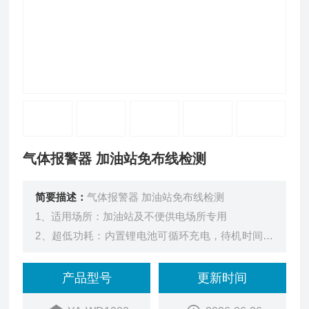
气体报警器 加油站免布线检测
简要描述：
气体报警器 加油站免布线检测
1、适用场所：加油站及不便供电场所专用
2、超低功耗：内置锂电池可循环充电，待机时间达
2年，使用寿命达5年
3、磁吸安装：免钻孔免布线免施工，底部采用强力
产品型号
更新时间
包胶磁铁，安全不脱落