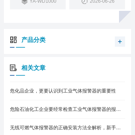
YA-WD1000
2026-06-26
4、多重报警：故障、高低、低报报警，防盗振动报
警
5、无线传输：LoRa或4G两种方式，远距离传输，
信号稳定性强
6、遥控操作：红外遥控调试免开盖，便于工作人员
产品分类
操作，防止误触危险
相关文章
危化品企业，更要认识到工业气体报警器的重要性
危险石油化工企业要经常检查工业气体报警器的报警效果
无线可燃气体报警器的正确安装方法全解析，新手也能轻松上手