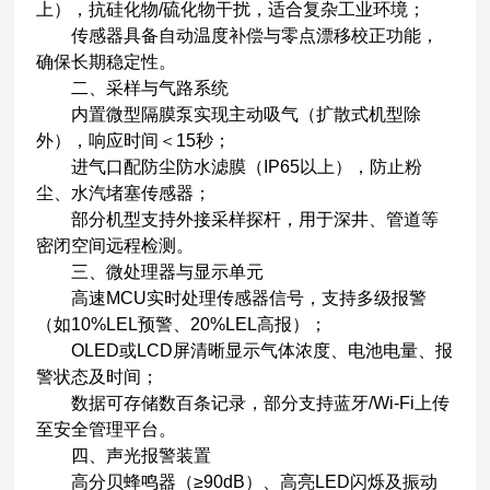
上），抗硅化物/硫化物干扰，适合复杂工业环境；
传感器具备自动温度补偿与零点漂移校正功能，
确保长期稳定性。
二、采样与气路系统
内置微型隔膜泵实现主动吸气（扩散式机型除
外），响应时间＜15秒；
进气口配防尘防水滤膜（IP65以上），防止粉
尘、水汽堵塞传感器；
部分机型支持外接采样探杆，用于深井、管道等
密闭空间远程检测。
三、微处理器与显示单元
高速MCU实时处理传感器信号，支持多级报警
（如10%LEL预警、20%LEL高报）；
OLED或LCD屏清晰显示气体浓度、电池电量、报
警状态及时间；
数据可存储数百条记录，部分支持蓝牙/Wi-Fi上传
至安全管理平台。
四、声光报警装置
高分贝蜂鸣器（≥90dB）、高亮LED闪烁及振动