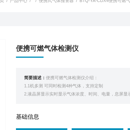
页
/
产品中心
/ /
便携式气体报警器
/ BTQ-YA-CDX4便携可
便携可燃气体检测仪
简要描述：
便携可燃气体检测仪介绍：
1.1机多测 可同时检测4种气体，支持定制
2.液晶屏显示实时显示气体浓度、时间、电量，息屏显
3.多重报警声光报警，故障报警，高低报报警，故障报
4.待机时间长2400mAh大容量电池，可连续使用10小时
基础信息
5.记录存储 开关机记录、报警记录和故障记录查询功能
6.功能丰富调零、校准、标定功能，实体按键，便于操