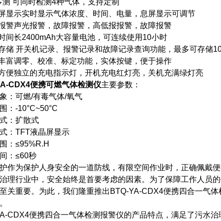
机多测 可同时检测4种气体，支持定制
晶屏显示实时显示气体浓度、时间、电量，息屏显示可调节
重报警声光报警，故障报警，高低报报警，故障报警
机时间长2400mAh大容量电池，可连续使用10小时
录存储 开关机记录、报警记录和故障记录查询功能，最多可存储10
能丰富调零、校准、标定功能，实体按键，便于操作
电方便独立的充电指示灯，开机充电红灯亮，关机充满绿灯亮
YA-CDX4
便携可燃气体检测仪
主要参数：
象：可燃/有毒气体/氧气
：-10°C~50°C
式：扩散式
式：TFT液晶屏显示
围：≤95%R.H
间：≤60秒
护作为保护人身安全的一道防线，有限空间作业时，正确佩戴便
治理行业中，安全始终是首要考虑的因素。为了保障工作人员的
至关重要。为此，我们隆重推出BTQ-YA-CDX4便携四合一
。
-YA-CDX4便携四合一气体检测报警仪的产品特点，满足了污