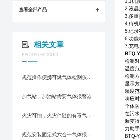
1.1
2.液
查看全部产品
3.多
4.待
5.记
6.功
相关文章
7.充
BTQ-
RELATED ARTICLES
检测对
温度范围
检测方
规范操作便携可燃气体检测仪是实现准确测量的关键
显示方
湿度范
加气站、加油站需要气体报警器
响应时
个体防
在污水
火灾可怕，火灾伴随的有毒气体泄漏更加致命！
漏变得
力助手
规范安装固定式六合一气体报警器是实现早发现快响应的主要保障
BTQ