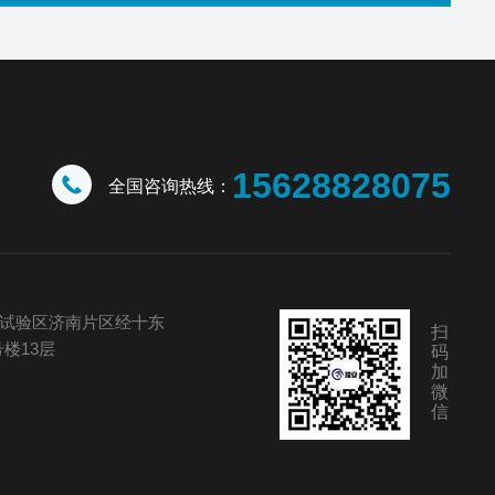
15628828075
全国咨询热线：
试验区济南片区经十东
扫
号楼13层
码
加
微
信