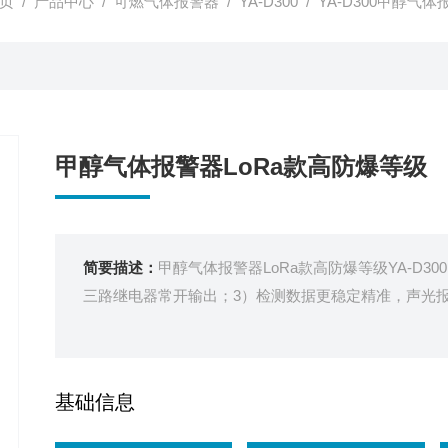
页
/
产品中心
/
可燃气体报警器
/
YA-D300
/ YA-D300甲醇气
甲醇气体报警器LoRa款高防爆等级
简要描述：
甲醇气体报警器LoRa款高防爆等级YA-D3
三路继电器常开输出；3）检测数据更稳定精准，声光
基础信息