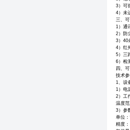
3）可
4）未
三、可
1）通
2）防
3）4
4）红
5）三
6）检
四、可
技术参
1、设
1）电
2）工
温度范围
3）参
单位：%
精度：1