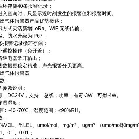
循环存储40条报警记录；
进入查询时，只显示近时刻发生的报警值和报警时间。
燃气体报警器产品优势概述：
讯方式灵活新增LoRa、WIFI无线传输；
尘、防水升级为IP67；
0条报警记录循环存储；
外遥控操作（免开盖）；
路继电器常开输出；
测数据更稳定精准，声光报警分贝更高。
燃气体报警器
数：
备参数说明：
源：DC24V，支持二总线；功率：有毒-3W，可燃-4W。
作温湿度：
: -40~70℃，湿度范围：≤90%RH。
数：
VOL、%LEL、umol/mol、mg/m³ 、ug/m³ （umo/mol和m
、0.1、0.01；