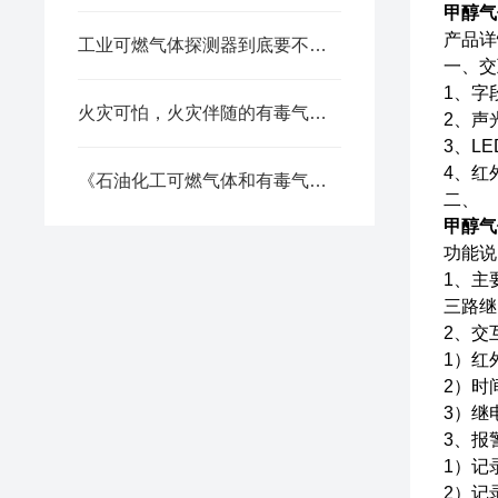
甲醇气
产品详
工业可燃气体探测器到底要不要“年检”？
一、交
1、字
火灾可怕，火灾伴随的有毒气体泄漏更加致命！
2、声
3、L
4、红
《石油化工可燃气体和有毒气体检测报警设计标准》之探测器选用
二、
甲醇气
功能说
1、主
三路继
2、交
1）红
2）时
3）继
3、报
1）记
2）记