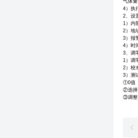
气体量
4）执行
2、设
1）内
2）地
3）报
4）时
3、调
1）调
2）校
3）测
①0值
②选择量
③调整