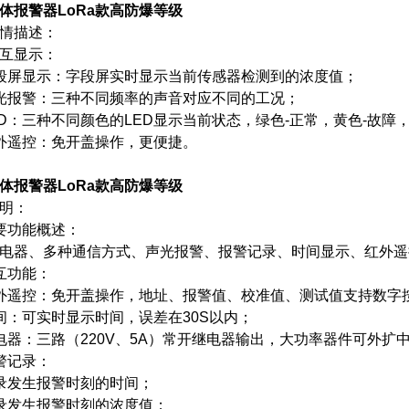
体报警器LoRa款高防爆等级
情描述：
互显示：
段屏显示：字段屏实时显示当前传感器检测到的浓度值；
光报警：三种不同频率的声音对应不同的工况；
ED：三种不同颜色的LED显示当前状态，绿色-正常，黄色-故障
外遥控：免开盖操作，更便捷。
体报警器LoRa款高防爆等级
明：
要功能概述：
电器、多种通信方式、声光报警、报警记录、时间显示、红外遥
互功能：
外遥控：免开盖操作，地址、报警值、校准值、测试值支持数字
间：可实时显示时间，误差在30S以内；
电器：三路（220V、5A）常开继电器输出，大功率器件可外扩
警记录：
录发生报警时刻的时间；
录发生报警时刻的浓度值；