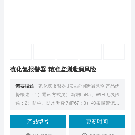
硫化氢报警器 精准监测泄漏风险
简要描述：
硫化氢报警器 精准监测泄漏风险,产品优
势概述：1）通讯方式灵活新增LoRa、WIFI无线传
输；2）防尘、防水升级为IP67；3）40条报警记录
循环存储；4）红外遥控操作（免开盖）；5）三路
继电器常开输出；6）检测数据更稳定精准，声光报
产品型号
更新时间
警分贝更高。