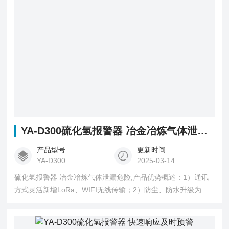
YA-D300硫化氢报警器 冶金冶炼气体泄漏危险
产品型号
更新时间
YA-D300
2025-03-14
硫化氢报警器 冶金冶炼气体泄漏危险,产品优势概述：1）通讯
方式灵活新增LoRa、WIFI无线传输；2）防尘、防水升级为
IP67；3）40条报警记录循环存储；4）红外遥控操作（免开
盖）；5）三路继电器常开输出；6）检测数据更稳定精准，声
光报警分贝更高。