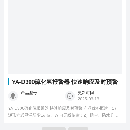
YA-D300硫化氢报警器 快速响应及时预警
产品型号
更新时间
2025-03-13
YA-D300硫化氢报警器 快速响应及时预警,产品优势概述：1）
通讯方式灵活新增LoRa、WIFI无线传输；2）防尘、防水升级
为IP67；3）40条报警记录循环存储；4）红外遥控操作（免开
盖）；5）三路继电器常开输出；6）检测数据更稳定精准，声