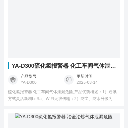
YA-D300硫化氢报警器 化工车间气体泄漏危险
产品型号
更新时间
YA-D300
2025-03-14
硫化氢报警器 化工车间气体泄漏危险,产品优势概述：1）通讯
方式灵活新增LoRa、WIFI无线传输；2）防尘、防水升级为
IP67；3）40条报警记录循环存储；4）红外遥控操作（免开
盖）；5）三路继电器常开输出；6）检测数据更稳定精准，声
光报警分贝更高。