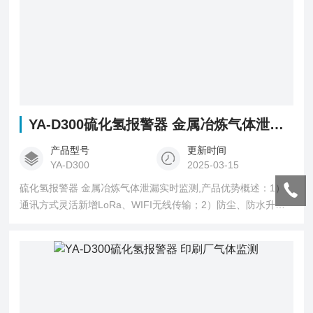
YA-D300硫化氢报警器 金属冶炼气体泄漏实时监测
产品型号
更新时间
YA-D300
2025-03-15
硫化氢报警器 金属冶炼气体泄漏实时监测,产品优势概述：1）
通讯方式灵活新增LoRa、WIFI无线传输；2）防尘、防水升级
为IP67；3）40条报警记录循环存储；4）红外遥控操作（免开
盖）；5）三路继电器常开输出；6）检测数据更稳定精准，声
光报警分贝更高。