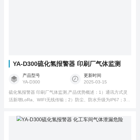
YA-D300硫化氢报警器 印刷厂气体监测
产品型号
更新时间
YA-D300
2025-03-15
硫化氢报警器 印刷厂气体监测,产品优势概述：1）通讯方式灵
活新增LoRa、WIFI无线传输；2）防尘、防水升级为IP67；3）
40条报警记录循环存储；4）红外遥控操作（免开盖）；5）三
路继电器常开输出；6）检测数据更稳定精准，声光报警分贝更
高。