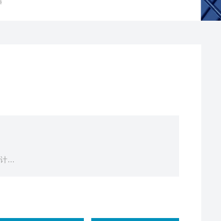
器
设计
员伤亡
信号，PowerBus二总线
5公里，轻松穿墙