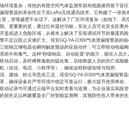
场环境复杂，传统的有限空间气体监测常因布线困难而留下盲区，或
漏报警器的革命性在于其LoRa无线通讯技术。它构建了一张
5公里，穿墙越壁不在话下。这解决了厂区环境复杂（如地下、
期。更重要的是，通过红外遥控功能，安全人员可在安全距离外
开盖或进入危险区域，从根本上解决了安装调试环节的暴露风险
警不足以阻止灾难扩大。瑶安GQ-YA-D300气体泄漏报警器
三组独立继电器会瞬间触发预设的应急动作：可立即联动电磁阀
系统中和毒气。这种“秒级响应、自动处置"的能力，能在人员
联动启动，及时稀释逸散的硫化氢，后续救援人员的伤亡或能极
机（短信、电话、小程序等），确保远程秒级知情与指挥。
湿、腐蚀、粉尘等恶劣工况，瑶安GQ-YA-D300气体泄漏报警
罩，确保设备在严苛环境中稳定可靠运行，极大提升使用寿命。
联动记录均可通过云端平台实时查看与追溯，为企业落实风险管
的损失足以构建覆盖全厂的智能监测网，其预防性投入带来的生