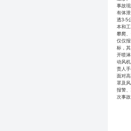
事故现
有体泄
透3-
本和工
攀爬、
仅仅报
标，其
开喷淋
动风机
责人手
面对高
罩及风
报警、
次事故