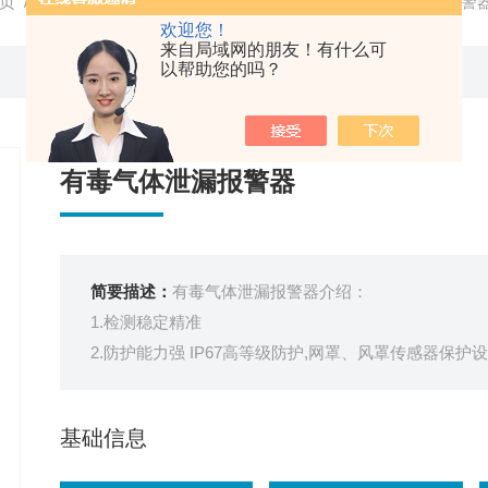
页
/
产品中心
/ /
有毒气体报警器
/ YA-D300有毒气体泄漏报警
欢迎您！
来自局域网的朋友！有什么可
以帮助您的吗？
有毒气体泄漏报警器
简要描述：
有毒气体泄漏报警器介绍：
1.检测稳定精准
2.防护能力强 IP67高等级防护,网罩、风罩传感器保护
3.红外遥控操作作 无需攀爬、开盖,减少硬件损耗及人
4.输出信号丰富多样 支持4-20mA，RS485，LoRa无线
基础信息
5.LoRa无线通讯低功耗、免布线、抗干扰,传输距离3-