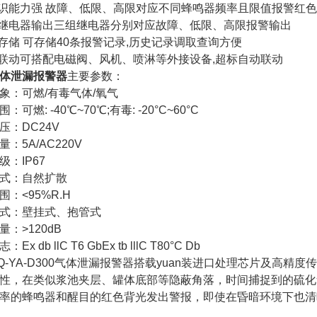
辨识能力强 故障、低限、高限对应不同蜂鸣器频率且限值报警红
组继电器输出三组继电器分别对应故障、低限、高限报警输出
据存储 可存储40条报警记录,历史记录调取查询方便
标联动可搭配电磁阀、风机、喷淋等外接设备,超标自动联动
体泄漏报警器
主要参数：
象：可燃/有毒气体/氧气
：可燃: -40℃~70℃;有毒: -20°C~60°C
压：DC24V
：5A/AC220V
级：IP67
式：自然扩散
围：<95%R.H
式：壁挂式、抱管式
量：>120dB
Ex db llC T6 GbEx tb lllC T80°C Db
Q-YA-D300气体泄漏报警器搭载yuan装进口处理芯片及高精
性，在类似浆池夹层、罐体底部等隐蔽角落，时间捕捉到的硫化
率的蜂鸣器和醒目的红色背光发出警报，即使在昏暗环境下也清