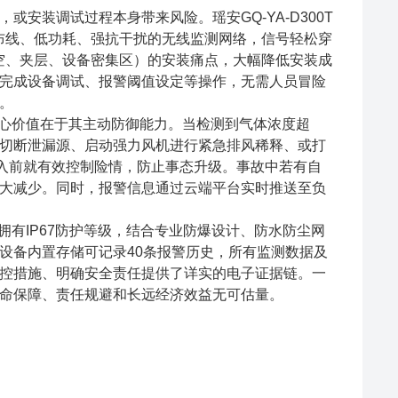
安装调试过程本身带来风险。瑶安GQ-YA-D300T
免布线、低功耗、强抗干扰的无线监测网络，信号轻松穿
高空、夹层、设备密集区）的安装痛点，大幅降低安装成
完成设备调试、报警阈值设定等操作，无需人员冒险
。
的核心价值在于其主动防御能力。当检测到气体浓度超
切断泄漏源、启动强力风机进行紧急排风稀释、或打
介入前就有效控制险情，防止事态升级。事故中若有自
大减少。同时，报警信息通过云端平台实时推送至负
器拥有IP67防护等级，结合专业防爆设计、防水防尘网
设备内置存储可记录40条报警历史，所有监测数据及
控措施、明确安全责任提供了详实的电子证据链。一
命保障、责任规避和长远经济效益无可估量。