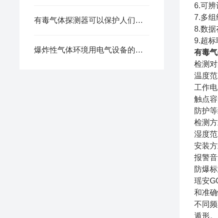
6.可
7.多
有毒气体探测器可以保护人们免受有害气体威胁
8.数
9.超
爆炸性气体环境用电气设备的选型
有毒气
检测对
温度范围
工作电
触点容量
防护等
检测方
湿度范
安装方
报警音
防爆标志：
瑶安G
和准确
不同频
遁形。