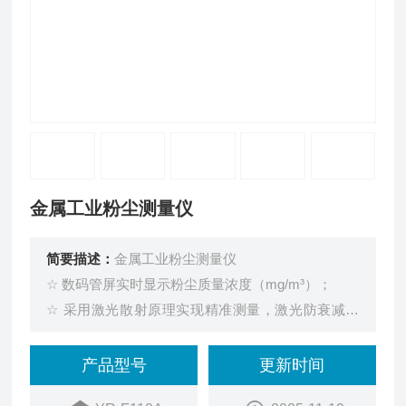
金属工业粉尘测量仪
简要描述：
金属工业粉尘测量仪
☆ 数码管屏实时显示粉尘质量浓度（mg/m³）；
☆ 采用激光散射原理实现精准测量，激光防衰减技
术；
☆ RS485总线，4G或者LoRa无线（选配）；
产品型号
更新时间
☆ 标准三线制4-20mA电流输出，抗干扰能力强，易