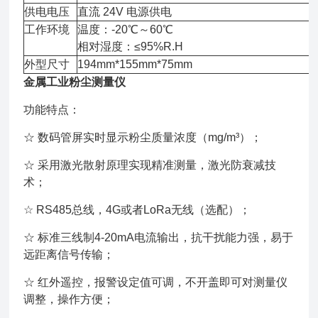
供电电压
直流 24V 电源供电
工作环境
温度：-20℃～60℃
相对湿度：≤95%R.H
外型尺寸
194mm*155mm*75mm
金属工业粉尘测量仪
功能特点：
☆ 数码管屏实时显示粉尘质量浓度（mg/m³）；
☆ 采用激光散射原理实现精准测量，激光防衰减技
术；
☆ RS485总线，4G或者LoRa无线（选配）；
☆ 标准三线制4-20mA电流输出，抗干扰能力强，易于
远距离信号传输；
☆ 红外遥控，报警设定值可调，不开盖即可对测量仪
调整，操作方便；