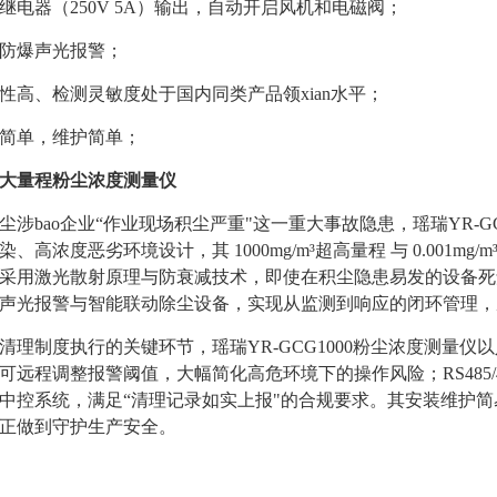
继电器（250V 5A）输出，自动开启风机和电磁阀；
防爆声光报警；
性高、检测灵敏度处于国内同类产品领xian水平；
简单，维护简单；
大量程粉尘浓度测量仪
尘涉bao企业“作业现场积尘严重"这一重大事故隐患，瑶瑞YR-GC
染、高浓度恶劣环境设计，其 1000mg/m³超高量程 与 0.00
采用激光散射原理与防衰减技术，即使在积尘隐患易发的设备死
声光报警与智能联动除尘设备，实现从监测到响应的闭环管理，
清理制度执行的关键环节，瑶瑞YR-GCG1000粉尘浓度测量
可远程调整报警阈值，大幅简化高危环境下的操作风险；
RS48
中控系统，满足“清理记录如实上报"的合规要求。
其安装维护简
正做到守护生产安全。