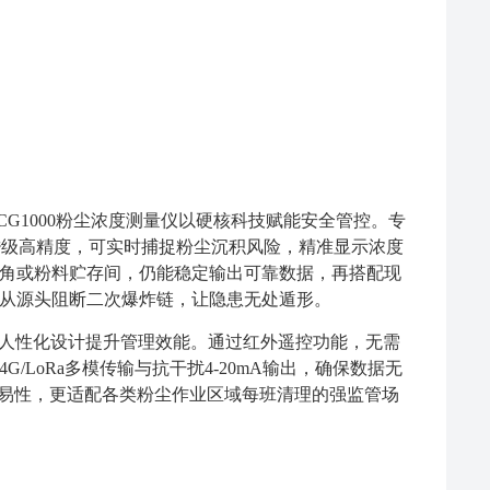
G1000粉尘浓度测量仪
以硬核科技赋能安全管控。专
1mg/m³级高精度，可实时捕捉粉尘沉积风险，精准显示浓度
角或粉料贮存间，仍能稳定输出可靠数据，再搭配现
从源头阻断二次爆炸链，让隐患无处遁形。
仪以人性化设计提升管理效能。通过红外遥控功能，无需
5/4G/LoRa多模传输与抗干扰4-20mA输出，确保数据无
易性，更适配各类粉尘作业区域每班清理的强监管场