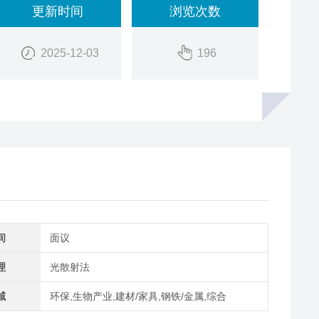
更新时间
浏览次数
2025-12-03
196
间
面议
理
光散射法
域
环保,生物产业,建材/家具,钢铁/金属,综合