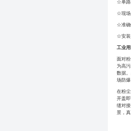
☆单路
☆现场
☆准确
☆安装
工业用
面对粉
为高污
数据。
场防爆
在粉尘
开盖即
缝对接
景，真