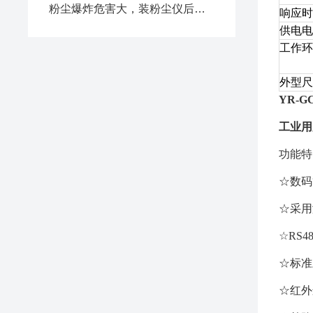
粉尘爆炸危害大，装粉尘仪后不再怕
响应时
供电电
工作环
外型尺
YR-G
工业用
功能特
☆数码
☆采用
☆RS
☆标准
☆红外