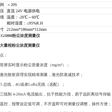
间
＜20S
压
直流 24V 电源供电
境
温度：-20℃～60℃
相对湿度：≤95%R.H
寸
212mm*186mm*112mm
CG1000粉尘浓度测量仪
大量程粉尘浓度测量仪
点：
管屏实时显示粉尘质量浓度（mg/m³）；
激光散射原理实现精准测量，激光防衰减技术；
485 总线，4G或者LoRa无线（选配）；
三线制 4-20mA 电流输出，抗干扰能力强，易于远距离信号传输
遥控，报警设定值可调，不开盖即可对测量仪调整，操作方便；