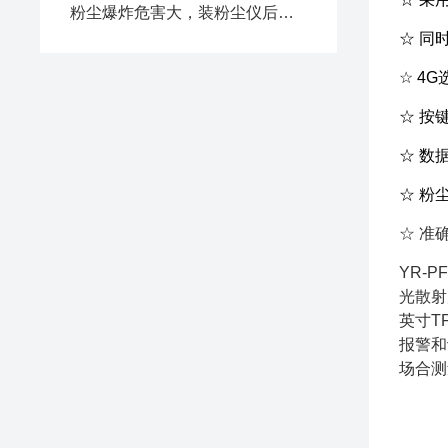
粉尘爆炸危害大，装粉尘仪后不再怕
☆ 同时
☆ 4
☆ 按
☆ 数
☆ 粉
☆ 准
YR-
光散射
英寸T
报警和
场合测