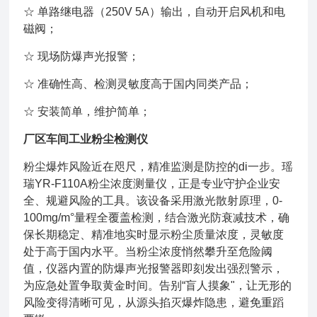
☆ 单路继电器（250V 5A）输出，自动开启风机和电
磁阀；
☆ 现场防爆声光报警；
☆ 准确性高、检测灵敏度高于国内同类产品；
☆ 安装简单，维护简单；
厂区车间工业粉尘检测仪
粉尘爆炸风险近在咫尺，精准监测是防控的di一步。瑶
瑞YR-F110A粉尘浓度测量仪，正是专业守护企业安
全、规避风险的工具。该设备采用激光散射原理，0-
100mg/m°量程全覆盖检测，结合激光防衰减技术，确
保长期稳定、精准地实时显示粉尘质量浓度，灵敏度
处于高于国内水平。当粉尘浓度悄然攀升至危险阈
值，仪器内置的防爆声光报警器即刻发出强烈警示，
为应急处置争取黄金时间。告别“盲人摸象"，让无形的
风险变得清晰可见，从源头掐灭爆炸隐患，避免重蹈