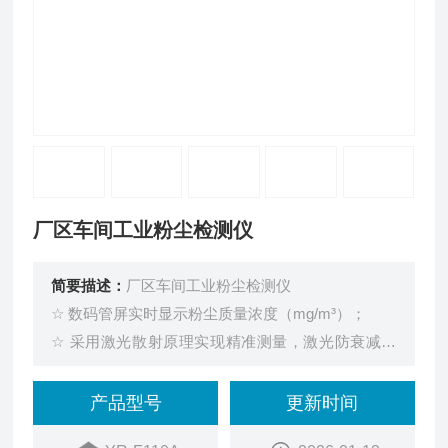
厂区车间工业粉尘检测仪
简要描述：
厂区车间工业粉尘检测仪
☆ 数码管屏实时显示粉尘质量浓度（mg/m³）；
☆ 采用激光散射原理实现精准测量，激光防衰减技
术；
☆ RS485总线，4G或者LoRa无线（选配）；
产品型号
更新时间
☆ 标准三线制4-20mA电流输出，抗干扰能力强，易