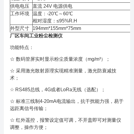
供电电压
直流 24V 电源供电
工作环境
温度：-20℃～60℃
相对湿度：≤95%R.H
外型尺寸
194mm*155mm*75mm
厂区车间工业粉尘检测仪
功能特点：
☆ 数码管屏实时显示粉尘质量浓度（mg/m³）；
☆ 采用激光散射原理实现精准测量，激光防衰减技
术；
☆ RS485总线，4G或者LoRa无线（选配）；
☆ 标准三线制4-20mA电流输出，抗干扰能力强，易于
远距离信号传输；
☆ 红外遥控，报警设定值可调，不开盖即可对测量仪
调整，操作方便；