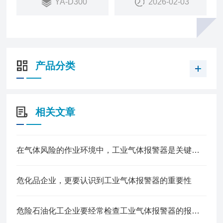
YA-D300
2026-02-03
4.输出信号丰富多样 支持4-20mA，RS485，LoRa无
线信号，PowerBus二总线
5.LoRa无线通讯低功耗、免布线、抗干扰,传输距离3
-5公里，轻松穿墙
产品分类
相关文章
在气体风险的作业环境中，工业气体报警器是关键的一道防线
危化品企业，更要认识到工业气体报警器的重要性
危险石油化工企业要经常检查工业气体报警器的报警效果