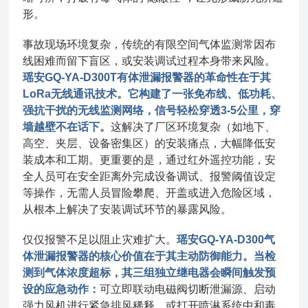
形。
事故现场环境复杂，传统的有限空间气体监测常因布
线困难而留下盲区，或安装调试过程本身带来风险。
瑶安GQ-YA-D300T有体泄漏报警器的革命性在于其
LoRa无线通讯技术。它构建了一张免布线、低功耗、
强抗干扰的无线监测网络，信号轻松穿透3-5公里，穿
墙越壁不在话下。
这解决了厂区环境复杂（如地下、
高空、夹层、设备密集区）的安装痛点，大幅降低安
装成本和工期。更重要的是，通过红外遥控功能，安
全人员可在安全距离外完成设备调试、报警阈值设定
等操作，无需人员冒险攀爬、开盖或进入危险区域，
从根本上解决了安装调试环节的暴露风险。
仅仅报警不足以阻止灾难扩大。
瑶安GQ-YA-D300气
体泄漏报警器的核心价值在于其主动防御能力。当检
测到气体浓度超标，其三组独立继电器会瞬间触发预
设的应急动作：
可立即联动电磁阀切断泄漏源、启动
强力风机进行紧急排风稀释、或打开喷淋系统中和毒