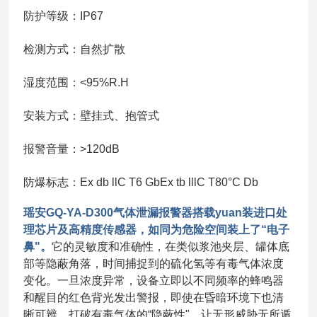
防护等级：IP67
检测方式：自然扩散
湿度范围：<95%R.H
安装方式：壁挂式、抱管式
报警音量：>120dB
防爆标
志：Ex db llC T6 GbEx tb lllC T80°C Db
瑶安GQ-YA-D300气体泄漏报警器搭载yuan装进口处
理芯片及高精度传感器，如同为危险空间装上了“电子
鼻"。
它的灵敏度和准确性，在类似浆池夹层、罐体底
部等隐蔽角落，时间捕捉到的硫化氢等有毒气体浓度
变化。一旦浓度异常，设备立即以不同频率的蜂鸣器
和醒目的红色背光发出警报，即使在昏暗环境下也清
晰可辨，打破有毒气体的“隐蔽性"，让无形威胁无所遁