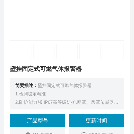
壁挂固定式可燃气体报警器
简要描述：
壁挂固定式可燃气体报警器
1.检测稳定精准
2.防护能力强 IP67高等级防护,网罩、风罩传感器保
护设计
3.红外遥控操作作 无需攀爬、开盖,减少硬件损耗及
产品型号
更新时间
人员伤亡