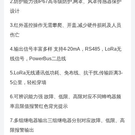
2.防护能力强IP67高等级防护,网罩、风罩传感器保护
设计
3.红外遥控操作无需攀爬、开盖,减少硬件损耗及人员
伤亡
4.输出信号丰富多样 支持4-20mA，RS485，LoRa无
线信号，PowerBus二总线
5.LoRa无线通讯低功耗、免布线、抗干扰,传输距离3-
5公里，轻松穿墙
6.可辨识能力强 故障、低限、高限对应不同蜂鸣器频
率且限值报警红色背光提示
7.多组继电器输出三组继电器分别对应故障、低限、高
限报警输出