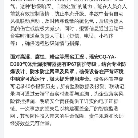
气。这种“秒级响应、自动处置"的能力，能在人员介入
前就有效控制险情，防止事态升级。事故中若有自动
风机联动启动，及时稀释逸散的硫化氢，后续救援人
员的伤亡或能极大减少。同时，报警信息通过云端平
台实时推送至负责人手机（短信、电话、小程序
等），确保远程秒级知情与指挥。
面对高湿、腐蚀、粉尘等恶劣工况，瑶安GQ-YA-
D300气体泄漏报警器拥有IP67防护等级，结合专业防
爆设计、防水防尘网罩及风罩，确保设备在严苛环境
中稳定可靠运行，极大提升使用寿命。
设备内置存储
可记录40条报警历史，所有监测数据及报警、联动记
录均可通过云端平台实时查看与追溯，为企业落实风
险管控措施、明确安全责任提供了详实的电子证据
链。一次事故的损失足以构建覆盖全厂的智能监测
网，其预防性投入带来的生命保障、责任规避和长远
经济效益无可估量。