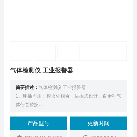
气体检测仪 工业报警器
简要描述：
气体检测仪 工业报警器
1、即插即用：模块化组合，拔插式设计，百余种气
体任意替换
2、升级高清显示屏：字大更清晰视觉区分明显，安
全隐患及时发现
产品型号
更新时间
3、免校准模组：免校准传感器模组，可直接替换，