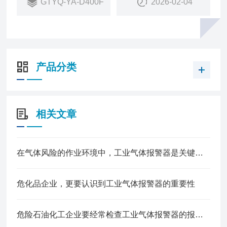
GTYQ-YA-D400F
2026-02-04
无需重新标气
4、寿命自动检测：传感器寿命自动检测，到期提示
更换
5、检测稳定精准：yuan装进口处理芯片及传感器，
检测更灵敏，数据更准确
产品分类
6、双环境防爆：符合气体+粉尘防爆双标准
相关文章
在气体风险的作业环境中，工业气体报警器是关键的一道防线
危化品企业，更要认识到工业气体报警器的重要性
危险石油化工企业要经常检查工业气体报警器的报警效果