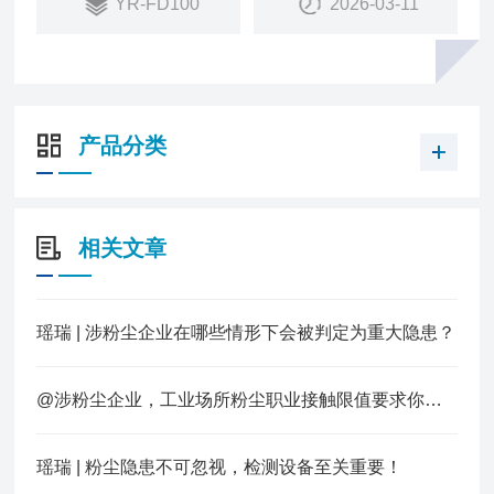
YR-FD100
2026-03-11
使用寿命长
4.检测准确性高激光防衰减技术、高可靠抽气系统,
保持精准测量
5.数据传输稳定全新4G模块,传输速率更快,反应更灵
敏
产品分类
6.红外遥控操作免开盖远距离调试设备、修改参数,
操作方便
相关文章
瑶瑞 | 涉粉尘企业在哪些情形下会被判定为重大隐患？
@涉粉尘企业，工业场所粉尘职业接触限值要求你知道多少？
瑶瑞 | 粉尘隐患不可忽视，检测设备至关重要！