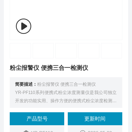
粉尘报警仪 便携三合一检测仪
简要描述：
粉尘报警仪 便携三合一检测仪
YR-PF110系列便携式粉尘浓度测量仪是我公司独立
开发的功能实用、操作方便的便携式粉尘浓度检测测
量仪。该产品采用2.8英寸TFT液晶高清显示屏，具
有声光振动三重报警，通过单片机采集传感器数据并
产品型号
更新时间
对数据进行处理，最终完成数据的显示，报警和记录