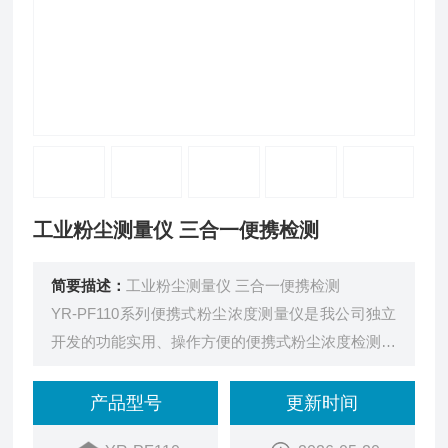
工业粉尘测量仪 三合一便携检测
简要描述：
工业粉尘测量仪 三合一便携检测
YR-PF110系列便携式粉尘浓度测量仪是我公司独立
开发的功能实用、操作方便的便携式粉尘浓度检测测
量仪。该产品采用2.8英寸TFT液晶高清显示屏，具
有声光振动三重报警，通过单片机采集传感器数据并
产品型号
更新时间
对数据进行处理，最终完成数据的显示，报警和记录