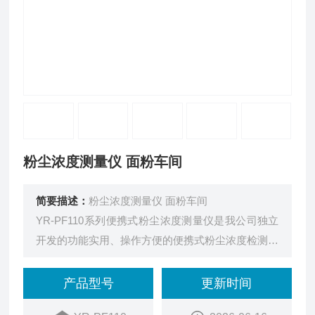
粉尘浓度测量仪 面粉车间
简要描述：
粉尘浓度测量仪 面粉车间
YR-PF110系列便携式粉尘浓度测量仪是我公司独立
开发的功能实用、操作方便的便携式粉尘浓度检测测
量仪。该产品采用2.8英寸TFT液晶高清显示屏，具
有声光振动三重报警，通过单片机采集传感器数据并
产品型号
更新时间
对数据进行处理，最终完成数据的显示，报警和记录