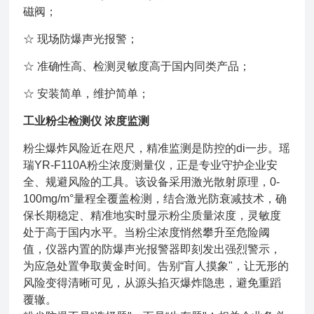
磁阀；
☆ 现场防爆声光报警；
☆ 准确性高、检测灵敏度高于国内同类产品；
☆ 安装简单，维护简单；
工业粉尘检测仪 浓度监测
粉尘爆炸风险近在咫尺，精准监测是防控的di一步。瑶
瑞YR-F110A粉尘浓度测量仪，正是专业守护企业安
全、规避风险的工具。该设备采用激光散射原理，0-
100mg/m°量程全覆盖检测，结合激光防衰减技术，确
保长期稳定、精准地实时显示粉尘质量浓度，灵敏度
处于高于国内水平。当粉尘浓度悄然攀升至危险阈
值，仪器内置的防爆声光报警器即刻发出强烈警示，
为应急处置争取黄金时间。告别“盲人摸象"，让无形的
风险变得清晰可见，从源头掐灭爆炸隐患，避免重蹈
覆辙。