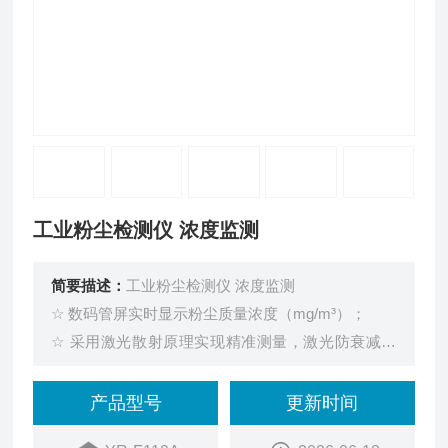
工业粉尘检测仪 浓度监测
简要描述：
工业粉尘检测仪 浓度监测
☆ 数码管屏实时显示粉尘质量浓度（mg/m³）；
☆ 采用激光散射原理实现精准测量，激光防衰减技
术；
☆ RS485总线，4G或者LoRa无线（选配）；
产品型号
更新时间
☆ 标准三线制4-20mA电流输出，抗干扰能力强，易