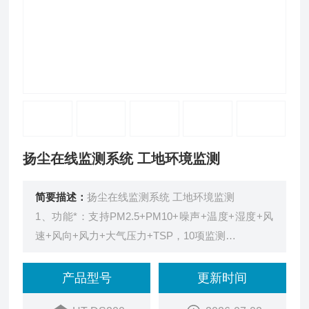
扬尘在线监测系统 工地环境监测
简要描述：
扬尘在线监测系统 工地环境监测
1、功能*：支持PM2.5+PM10+噪声+温度+湿度+风
速+风向+风力+大气压力+TSP，10项监测
2、按需搭配定制：报警灯、双色屏、太阳能、视频
监控、监测项等，可根据需求任意定制
产品型号
更新时间
3、泵吸式采样：自主研发传感器模组