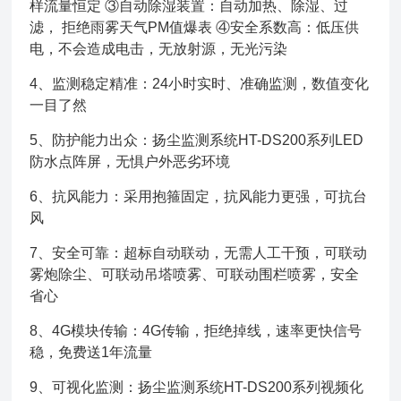
样流量恒定 ③自动除湿装置：自动加热、除湿、过
滤， 拒绝雨雾天气PM值爆表 ④安全系数高：低压供
电，不会造成电击，无放射源，无光污染
4、监测稳定精准：24小时实时、准确监测，数值变化
一目了然
5、防护能力出众：扬尘监测系统HT-DS200系列LED
防水点阵屏，无惧户外恶劣环境
6、抗风能力：采用抱箍固定，抗风能力更强，可抗台
风
7、安全可靠：超标自动联动，无需人工干预，可联动
雾炮除尘、可联动吊塔喷雾、可联动围栏喷雾，安全
省心
8、4G模块传输：4G传输，拒绝掉线，速率更快信号
稳，免费送1年流量
9、可视化监测：扬尘监测系统HT-DS200系列视频化