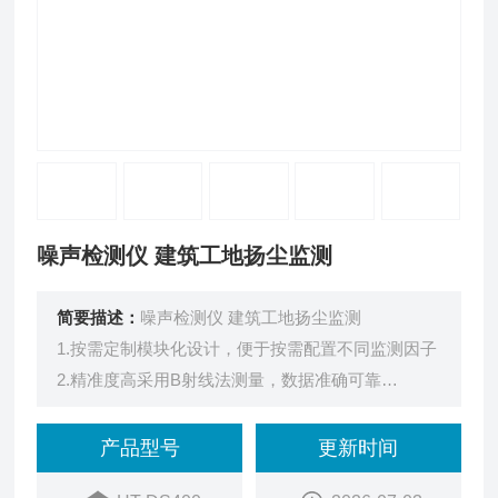
噪声检测仪 建筑工地扬尘监测
简要描述：
噪声检测仪 建筑工地扬尘监测
1.按需定制模块化设计，便于按需配置不同监测因子
2.精准度高采用B射线法测量，数据准确可靠
3.稳定性好自动加热除湿，消除外界环境干扰
4.实时显示 自动连续监测，便于维护，运行成本低
产品型号
更新时间
5.自动采样 间隔1小时采样并记录相关数据