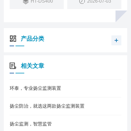
HT-DS400
2026-07-03
6.便于布点 4G 无线传输稳定，适合大规模网格化布
点
7.自动治理超限联动吊塔喷淋、围墙喷淋、雾炮降尘
除尘
产品分类
相关文章
环泰，专业扬尘监测装置
扬尘防治，就选这两款扬尘监测装置
扬尘监测，智慧监管