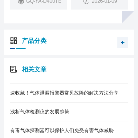
GQ-YA-D400TE
2026-01-09
无需重新标气
4、寿命自动检测：传感器寿命自动检测，到期提示
更换
5、检测稳定精准：yuan装进口处理芯片及传感器，
检测更灵敏，数据更准确
产品分类
6、双环境防爆：符合气体+粉尘防爆双标准
相关文章
速收藏！气体泄漏报警器常见故障的解决方法分享
浅析气体检测仪的发展趋势
有毒气体探测器可以保护人们免受有害气体威胁