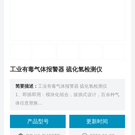
工业有毒气体报警器 硫化氢检测仪
简要描述：
工业有毒气体报警器 硫化氢检测仪
1、即插即用：模块化组合，拔插式设计，百余种气
体任意替换
2、升级高清显示屏：字大更清晰视觉区分明显，安
全隐患及时发现
产品型号
更新时间
3、免校准模组：免校准传感器模组，可直接替换，